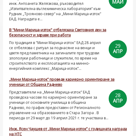
МАЙ
инж. Антоанета Желязкова, ръководител
„Изпитвателна въглехимическа лаборатория“ към
Рудник „Трояново-север“ на „Мини Марица-изток”
ЕАД. Наградата е...
В "Мини Марица-изток" отбелязаха Световния ден за
безопасност и здраве при работа
По традиция в "Мини Марица-изток" ЕАД 28 април
29
се отбелязва с ритуал за поднасяне на венци и
АПР
цветя пред паметника на загиналите при трудови
злополуки работници и служители, по време на
строителството и експлоатацията на минно-
енергийния комплекс „Марица-изток”...
„Мини Марица-изток” проведе кариерно ориентиране за
ученици от Община Раднево
Представители на „Мини Марица-изток” ЕАД
28
проведоха часове по кариерно ориентиране за
АПР
ученици от основните училища в община
Раднево, по график предоставен от Регионалното
управление на образованието в Стара Загора . В
периода от 29 март до 19 април 2021 г. те участваха в...
Инж. Ясен Чаушев от „Мини Марица-изток” с годишната награда
на НТС