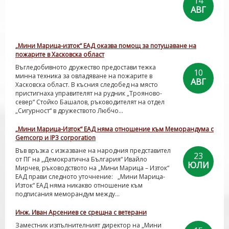
14
АВГ
„Мини Марица-изток“ ЕАД оказва помощ за потушаване на
пожарите в Хасковска област
Въгледобивното дружество предостави тежка
10
минна техника за овладяване на пожарите в
АВГ
Хасковска област. В късния следобед на място
пристигнаха управителят на рудник „Трояново-
север“ Стойко Башалов, ръководителят на отдел
„Сигурност“ в дружеството Любчо...
„Мини Марица-Изток“ ЕАД няма отношение към Меморандума с
Gеmcorp и IP3 corporation
Във връзка с изказване на народния представител
23
от ПГ на „Демократична България“ Ивайло
ЮЛИ
Мирчев, ръководството на „Мини Марица – Изток“
ЕАД прави следното уточнение: „Мини Марица-
Изток“ ЕАД няма никакво отношение към
подписания меморандум между...
Инж. Иван Арсениев се срещна с ветерани
Заместник изпълнителният директор на „Мини