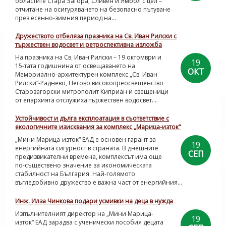
областите Стара Загора, Сливен и Ямбол с цел –
отчитане на осигуряването на безопасно пътуване
през есенно-зимния период на...
Дружеството отбеляза празника на Св. Иван Рилски с
тържествен водосвет и ретроспективна изложба
На празника на Св. Иван Рилски – 19 октомври и
19
15-тата годишнина от освещаването на
ОКТ
Мемориално-архитектурен комплекс „Св. Иван
Рилски“-Раднево, Негово високопреосвещенство
Старозагорски митрополит Киприан и свещеници
от епархията отслужиха тържествен водосвет....
Устойчивост и дълга експлоатация в съответствие с
екологичните изисквания за комплекс „Марица-изток“
„Мини Марица-изток“ ЕАД е основен гарант за
19
енергийната сигурност в страната. В днешните
СЕП
предизвикателни времена, комплексът има още
по-съществено значение за икономическата
стабилност на България. Най-голямото
въгледобивно дружество е важна част от енергийния...
Инж. Илза Чинкова подари усмивки на деца в нужда
Изпълнителният директор на „Мини Марица-
19
изток“ ЕАД зарадва с ученически пособия децата