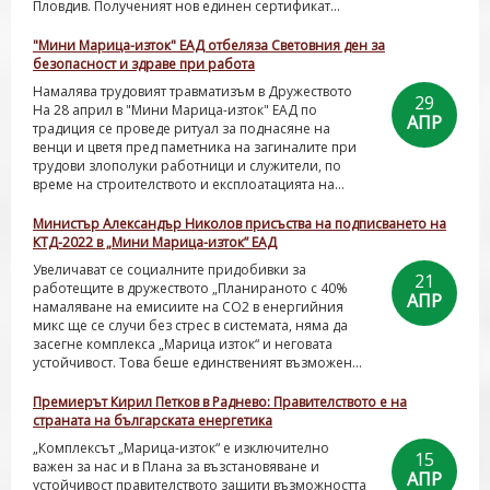
Пловдив. Полученият нов единен сертификат...
"Мини Марица-изток" ЕАД отбеляза Световния ден за
безопасност и здраве при работа
Намалява трудовият травматизъм в Дружеството
29
На 28 април в "Мини Марица-изток" ЕАД по
АПР
традиция се проведе ритуал за поднасяне на
венци и цветя пред паметника на загиналите при
трудови злополуки работници и служители, по
време на строителството и експлоатацията на...
Министър Александър Николов присъства на подписването на
КТД-2022 в „Мини Марица-изток” ЕАД
Увеличават се социалните придобивки за
21
работещите в дружеството „Планираното с 40%
АПР
намаляване на емисиите на СО2 в енергийния
микс ще се случи без стрес в системата, няма да
засегне комплекса „Марица изток“ и неговата
устойчивост. Това беше единственият възможен...
Премиерът Кирил Петков в Раднево: Правителството е на
страната на българската енергетика
„Комплексът „Марица-изток“ е изключително
15
важен за нас и в Плана за възстановяване и
АПР
устойчивост правителството защити възможността