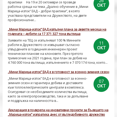
26
практики На 19 и 20 октомври се проведе
ОКТ
работна среща на тема „Дуално обучение в „Мини
Марица-изток“ ЕАД – добри практики“, в която
участваха представители на Дружеството, на двете
професионални...
„Мини Марица-изток“ ЕАД изпълни плана за деветте месеца на
годината – добити са 17 371 327 тона въглища
Заявките на ТЕЦ се изпълняват 100 % Минните
11
работи в Дружеството се извършват съгласно
ОКТ
утвърдените в годишния инженерен проект
технически планове на клоновете. През третото
тримесечие на 2021 година, при план за добив на
4 760 000 тона въглища, изпълнението е 7 070 174 тона, което...
„Мини Марица-изток” ЕАД е в готовност за есенно-зимния сезон
„Мини Марица-изток” ЕАД е в готовност за есенно-
07
зимния сезон и гарантира добива и доставките
ОКТ
към топлоелектрическите централи в комплекса.
Осигуряват се необходимите количества въглища,
както за електропроизводство, така и за допълване
и поддръжка на наличността в...
Декларация в подкрепа на иновативни проекти за бъдещето на
„Марица-изток” изпратиха днес от въгледобивното дружество