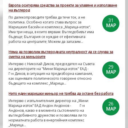
Европа осигурява средства за проекти за улавяне и използване
на въглерод
По далекопроводите трябва да тече ток, а не
31
политика. Особено когато става въпрос за
МАР
Маришкия басейн и комплекса „Марица-изток“.
Има три неща, в които вярвам: Въгледобивът има
бъдеще; България се нуждае от ефективната
работа на централите; Можем да запазим...
Няма да позволим въглеродната неутралност да се случва за
сметка на миньорите
Интервю с Николай Диков, председател на Съвета
29
на директорите на "Мини Марица-изток" ЕАД -
МАР
Г-н Диков, в ситуация на предизборна кампания,
как оценявате политическото говорене относно
бъдещето на комплекс „Марица...
Нито един маришки миньор не трябва да остане без работа
Интервю с изпълнителния директор на „Мини
26
Марица-изток” ЕАД Андон Андонов - Г-н
МАР
Андонов, какво е в момента състоянието на
въгледобивното дружество и позволява ли то
нормалната работа в енергийния комплекс
„Марица...