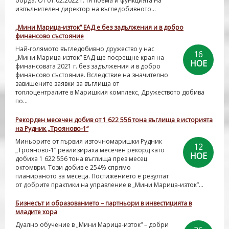
борда. От 01.02.2022 г. тя поема и функцията на
изпълнителен директор на въгледобивното...
„Мини Марица-изток” ЕАД е без задължения и в добро
финансово състояние
Най-голямото въгледобивно дружество у нас
16
„Мини Марица-изток” ЕАД ще посрещне края на
НОЕ
финансовата 2021 г. без задължения и в добро
финансово състояние. Вследствие на значително
завишените заявки за въглища от
топлоцентралите в Маришкия комплекс, Дружеството добива
по...
Рекорден месечен добив от 1 622 556 тона въглища в историята
на Рудник „Трояново-1“
Миньорите от първия източномаришки Рудник
12
„Трояново-1“ реализираха месечен рекорд като
НОЕ
добиха 1 622 556 тона въглища през месец
октомври. Този добив е 254% спрямо
планираното за месеца. Постижението е резултат
от добрите практики на управление в „Мини Марица-изток”...
Бизнесът и образованието – партньори в инвестицията в
младите хора
Дуално обучение в „Мини Марица-изток“ – добри