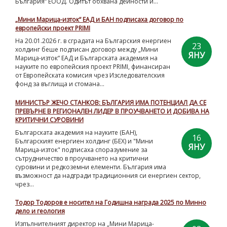
България“ ЕООД. Одитът обхвана дейности и...
„Мини Марица-изток“ ЕАД и БАН подписаха договор по
европейски проект PRIMI
На 20.01.2026 г. в сградата на Българския енергиен
23
холдинг беше подписан договор между „Мини
ЯНУ
Марица-изток“ ЕАД и Българската академия на
науките по европейския проект PRIMI, финансиран
от Европейската комисия чрез Изследователския
фонд за въглища и стомана...
МИНИСТЪР ЖЕЧО СТАНКОВ: БЪЛГАРИЯ ИМА ПОТЕНЦИАЛ ДА СЕ
ПРЕВЪРНЕ В РЕГИОНАЛЕН ЛИДЕР В ПРОУЧВАНЕТО И ДОБИВА НА
КРИТИЧНИ СУРОВИНИ
Българската академия на науките (БАН),
16
Българският енергиен холдинг (БЕХ) и "Мини
ЯНУ
Марица-изток" подписаха споразумение за
сътрудничество в проучването на критични
суровини и редкоземни елементи. България има
възможност да надгради традиционния си енергиен сектор,
чрез...
Тодор Тодоров е носител на Годишна награда 2025 по Минно
дело и геология
Изпълнителният директор на „Мини Марица-