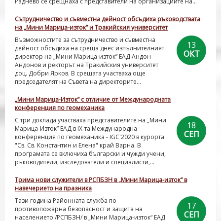
Раднево се срещнаха с представители на организациите на...
Сътрудничество и съвместна дейност обсъдиха ръководствата
на „Мини Марица-изток” и Тракийския университет
Възможностите за сътрудничество и съвместна
13
дейност обсъдиха на среща днес изпълнителният
ОКТ
директор на „Мини Марица-изток” ЕАД Андон
Андонов и ректорът на Тракийския университет
доц. Добри Ярков. В срещата участваха още
председателят на Съвета на директорите...
„Мини Марица-Изток” с отличие от Международната
конференция по геомеханика
С три доклада участваха представителите на „Мини
18
Марица-Изток” ЕАД в ІХ-та Международна
СЕП
конференция по геомеханика - IGC'2020 в курорта
"Св. Св. Константин и Елена" край Варна. В
програмата се включиха български и чужди учени,
ръководители, изследователи и специалисти,...
Трима нови служители в РСПБЗН в „Мини Марица-изток“ в
навечерието на празника
Тази година Районната служба по
17
противопожарна безопасност и защита на
СЕП
населението /РСПБЗН/ в „Мини Марица-изток“ ЕАД