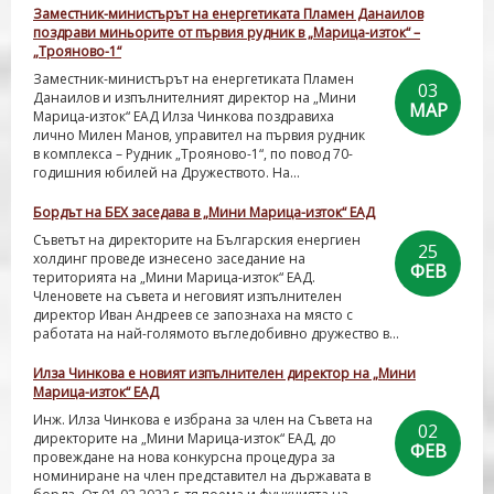
Заместник-министърът на енергетиката Пламен Данаилов
поздрави миньорите от първия рудник в „Марица-изток“ –
„Трояново-1“
Заместник-министърът на енергетиката Пламен
03
Данаилов и изпълнителният директор на „Мини
МАР
Марица-изток“ ЕАД Илза Чинкова поздравиха
лично Милен Манов, управител на първия рудник
в комплекса – Рудник „Трояново-1“, по повод 70-
годишния юбилей на Дружеството. На...
Бордът на БЕХ заседава в „Мини Марица-изток“ ЕАД
Съветът на директорите на Българския енергиен
25
холдинг проведе изнесено заседание на
ФЕВ
територията на „Мини Марица-изток“ ЕАД.
Членовете на съвета и неговият изпълнителен
директор Иван Андреев се запознаха на място с
работата на най-голямото въгледобивно дружество в...
Илза Чинкова е новият изпълнителен директор на „Мини
Марица-изток“ ЕАД
Инж. Илза Чинкова е избрана за член на Съвета на
02
директорите на „Мини Марица-изток“ ЕАД, до
ФЕВ
провеждане на нова конкурсна процедура за
номиниране на член представител на държавата в