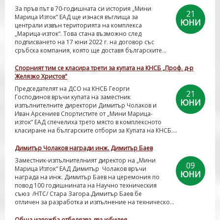
За пръв път в 70-годишната си история „Мини
21
Марица Изток“ ЕАД ще изнася въглища за
ЮНИ
централи извън територията на комплекса
„Марица-изток“. Това стана възможно след
подписването на 17 юни 2022 г. на договор със
сръбска компания, която ще доставя българските...
Спорният тим се класира трети за купата на КНСБ „Проф. д-р
Желязко Христов"
Председателят на ДСО на КНСБ Георги
21
Господинов връчи купата на заместник
ЮНИ
изпълнителните директори Димитър Чолаков и
Иван Арсениев Спортистите от „Мини Марица-
изток“ ЕАД спечелиха трето място в комплексното
класиране на българските отбори за Купата на КНСБ....
Димитър Чолаков награди инж. Димитър Баев
Заместник-изпълнителният директор на „Мини
09
Марица Изток“ ЕАД Димитър Чолаков връчи
ЮНИ
награда на инж. Димитър Баев на церемония по
повод 100 годишнината на Научно техническия
съюз /НТС/ Стара Загора.Димитър Баев бе
отличен за разработка и изпълнение на техническо...
Обща изложба отбелязва два юбилея