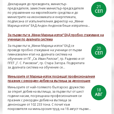
Декларация до президента, министър-
21
председателя, заместник министър-председателя
СЕП
по управление на европейските средства и до
министрите на икономиката и енергетиката,
подписана от изпълнителния директор на „Мини
Марица-изток” ЕАД Андон Андонов беше изпратена...
За първи път в „Мини Марица-изток“ ЕАД пробно стажуване на
ученици по дуалната система
За първи път в „Мини Марица-изток“ ЕАД се
20
проведе пробно стажуване на ученици от първи
СЕП
гимназиален етап на дуалната система на
обучение от ПГ „Св. Иван Рилски", гр. Раднево и от
ПГЕТ „Г. С. Раковски", гр. Стара Загора. Подкрепата
за дуалната система на обучение се...
Миньорите от Марица-изток посрещат професионалния
празник с рекорден добив на въглища за денонощие
Миньорите от най-голямото българско дружество
18
за открит добив на въглища, за първи път от шест
АВГ
години насам, посрещнаха професионалния си
празник с рекорден добив на въглища за
денонощие от 102 233 тона. С почит към
покровителя на миньорския труд, на 18 август първи...