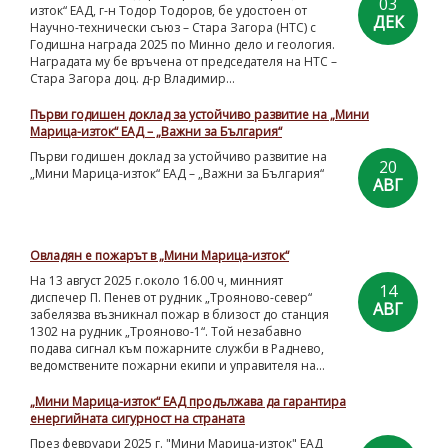
03
изток“ ЕАД, г-н Тодор Тодоров, бе удостоен от
ДЕК
Научно-технически съюз – Стара Загора (НТС) с
Годишна награда 2025 по Минно дело и геология.
Наградата му бе връчена от председателя на НТС –
Стара Загора доц. д-р Владимир...
Първи годишен доклад за устойчиво развитие на „Мини
Марица-изток“ ЕАД – „Важни за България“
Първи годишен доклад за устойчиво развитие на
20
„Мини Марица-изток“ ЕАД – „Важни за България“
АВГ
Овладян е пожарът в „Мини Марица-изток“
На 13 август 2025 г.около 16.00 ч, минният
14
диспечер П. Пенев от рудник „Трояново-север“
АВГ
забелязва възникнал пожар в близост до станция
1302 на рудник „Трояново-1“. Той незабавно
подава сигнал към пожарните служби в Раднево,
ведомствените пожарни екипи и управителя на...
„Мини Марица-изток“ ЕАД продължава да гарантира
енергийната сигурност на страната
През февруари 2025 г. "Мини Марица-изток" ЕАД