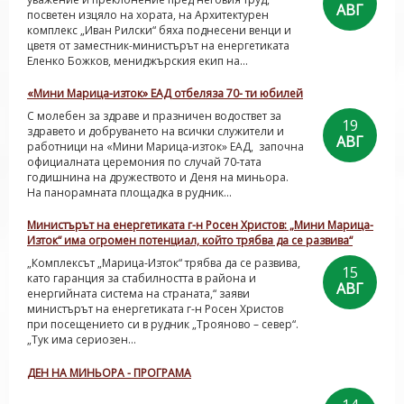
АВГ
посветен изцяло на хората, на Архитектурен
комплекс „Иван Рилски“ бяха поднесени венци и
цветя от заместник-министърът на енергетиката
Еленко Божков, мениджърския екип на...
«Мини Марица-изток» ЕАД отбеляза 70- ти юбилей
С молебен за здраве и празничен водоствет за
19
здравето и добруването на всички служители и
АВГ
работници на «Мини Марица-изток» ЕАД, започна
официалната церемония по случай 70-тата
годишнина на дружеството и Деня на миньора.
На панорамната площадка в рудник...
Министърът на енергетиката г-н Росен Христов: „Мини Марица-
Изток“ има огромен потенциал, който трябва да се развива“
„Комплексът „Марица-Изток“ трябва да се развива,
15
като гаранция за стабилността в района и
АВГ
енергийната система на страната,“ заяви
министърът на енергетиката г-н Росен Христов
при посещението си в рудник „Трояново – север“.
„Тук има сериозен...
ДЕН НА МИНЬОРА - ПРОГРАМА