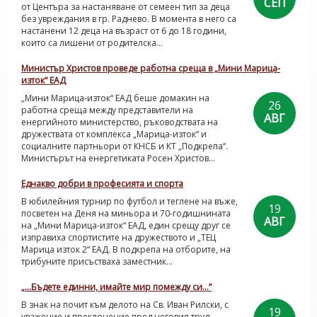
СЕП
от Центъра за настаняване от семеен тип за деца
без увреждания в гр. Раднево. В момента в него са
настанени 12 деца на възраст от 6 до 18 години,
които са лишени от родителска...
Министър Христов проведе работна среща в „Мини Марица-
изток“ ЕАД
„Мини Марица-изток“ ЕАД беше домакин на
26
работна среща между представители на
АВГ
енергийното министерство, ръководствата на
дружествата от комплекса „Марица-изток“ и
социалните партньори от КНСБ и КТ „Подкрепа“.
Министърът на енергетиката Росен Христов...
Еднакво добри в професията и спорта
В юбилейния турнир по футбол и теглене на въже,
19
посветен на Деня на миньора и 70-годишнината
АВГ
на „Мини Марица-изток“ ЕАД, един срещу друг се
изправиха спортистите на дружеството и „ТЕЦ
Марица изток 2“ ЕАД. В подкрепа на отборите, на
трибуните присъстваха заместник...
„…Бъдете единни, имайте мир помежду си…“
В знак на почит към делото на Св. Иван Рилски, с
19
уважение и преклонение пред неговия труд,