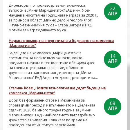
Директорът по производствено-технически
22
въпроси в „Мини Марица-изток” ЕАД инж. Ясен
АПР
Чаушев е носител на Годишната награда за 2020 г.,
за принос в област „Минно дело и геология” от
Научно-техническия съюз – Стара Загора (НТС).
Мотиви за награждаването му са...
Науката в помощ на енергетиката и бъдещето на комплекса
„Марица-изток”
Бъдещето на комплекса „Марица-изток” в
14
светлината на новите възможности, които
АПР
предлагат науката и технологиите обсъдиха днес
на среща в централата на въгледобивното
дружество изпълнителният директор на „Мини
Марица-изток” ЕАД Андон Андонов, ректорите на...
Стелиан Коев: „Новите технологии ще дадат бъдеще на
комплекса „Марица-изток”
Дори без формален старт на Механизма за
08
справедлив преход и изпълнението на „Зелената
АПР
сделка”, 2020 бе много трудна година за „Мини
Марица-изток” ЕАД - най-голямото въгледобивно
дружество в България. Това каза по време на
проведената от Института за устойчив...