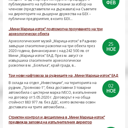
ФЕВ
публикуването на публични покани за избор на
членове (представители на държавата) на Съветите
на директорите на дъщерни дружества на БЕХ –
публични предприятия, в които БЕХ...
„Мини Марица-изток” подпомогна проучването на три
археологически обекта
Археологическият музей „Марица-изток” в Раднево
25
завърши спасителни разкопки на три обекта през
НОЕ
2020 година, финансирани с над 242 500 лв. от
Мини „Марица-изток” ЕАД. През м. август се
извършиха спасителните археологически
разкопки в м. „Боялъка”, край града, в...
Три нови нафтовоза за рудниците на „Мини Марица-изток” ЕАД
В склада на отдел „Инвестиции“, на територията на
02
рудник „Трояново-1”, бяха доставени 3 товарни
НОЕ
автомобила с цистерни марка IVECO, в изпълнение
на договор от 5.05.2020 г. Договорът е на обща
стойност 883 977 лв. без ДДС, която включва освен
доставката на трите автомобила...
Стриктен контрол и дисциплина в „Мини Марица-изток”
предвижда заповед на изпълнителния директор