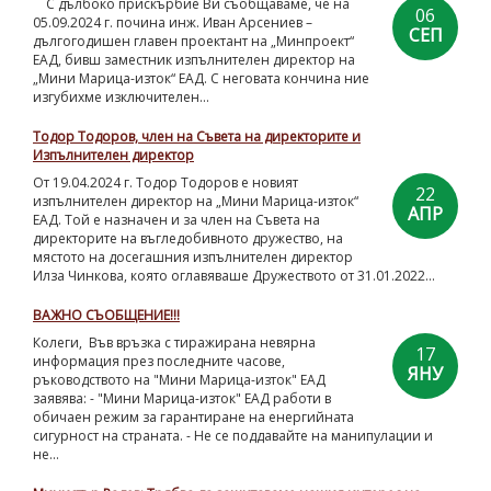
С дълбоко прискърбие Ви съобщаваме, че на
06
05.09.2024 г. почина инж. Иван Арсениев –
СЕП
дългогодишен главен проектант на „Минпроект“
ЕАД, бивш заместник изпълнителен директор на
„Мини Марица-изток“ ЕАД. С неговата кончина ние
изгубихме изключителен...
Тодор Тодоров, член на Съвета на директорите и
Изпълнителен директор
От 19.04.2024 г. Тодор Тодоров е новият
22
изпълнителен директор на „Мини Марица-изток“
АПР
ЕАД. Той е назначен и за член на Съвета на
директорите на въгледобивното дружество, на
мястото на досегашния изпълнителен директор
Илза Чинкова, която оглавяваше Дружеството от 31.01.2022...
ВАЖНО СЪОБЩЕНИЕ!!!
Колеги, Във връзка с тиражирана невярна
17
информация през последните часове,
ЯНУ
ръководството на "Мини Марица-изток" ЕАД
заявява: - "Мини Марица-изток" ЕАД работи в
обичаен режим за гарантиране на енергийната
сигурност на страната. - Не се поддавайте на манипулации и
не...