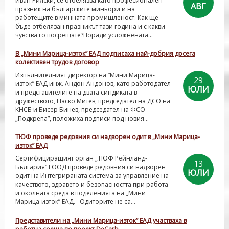
Иван Рилски, се отбелязва като професионален
АВГ
празник на българските миньори и на
работещите в минната промишленост. Как ще
бъде отбелязан празникът тази година и с какви
чувства го посрещате?Поради усложнената...
В „Мини Марица-изток” ЕАД подписаха най-добрия досега
колективен трудов договор
Изпълнителният директор на “Мини Марица-
29
изток” ЕАД инж. Андон Андонов, като работодател
ЮЛИ
и представителите на двата синдиката в
дружеството, Наско Митев, председател на ДСО на
КНСБ и Бисер Бинев, председател на ФСО
„Подкрепа”, положиха подписи под новия...
ТЮФ проведе редовния си надзорен одит в „Мини Марица-
изток” ЕАД
Сертифициращият орган „ТЮФ Рейнланд-
13
България“ ЕООД проведе редовния си надзорен
ЮЛИ
одит на Интегрираната система за управление на
качеството, здравето и безопасността при работа
и околната среда в поделенията на „Мини
Марица-изток” ЕАД. Одиторите не са...
Представители на „Мини Марица-изток” ЕАД участваха в