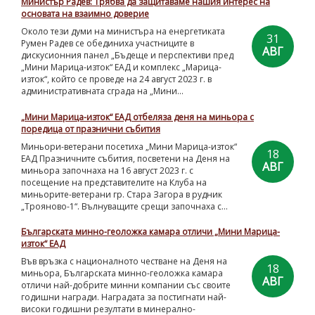
Министър Радев: Трябва да защитаваме нашия интерес на
основата на взаимно доверие
Около тези думи на министъра на енергетиката
31
Румен Радев се обединиха участниците в
АВГ
дискусионния панел „Бъдеще и перспективи пред
„Мини Марица-изток“ ЕАД и комплекс „Марица-
изток“, който се проведе на 24 август 2023 г. в
административната сграда на „Мини...
„Мини Марица-изток“ ЕАД отбеляза деня на миньора с
поредица от празнични събития
Миньори-ветерани посетиха „Мини Марица-изток“
18
ЕАД Празничните събития, посветени на Деня на
АВГ
миньора започнаха на 16 август 2023 г. с
посещение на представителите на Клуба на
миньорите-ветерани гр. Стара Загора в рудник
„Трояново-1“. Вълнуващите срещи започнаха с...
Българската минно-геоложка камара отличи „Мини Марица-
изток“ ЕАД
Във връзка с националното честване на Деня на
18
миньора, Българската минно-геоложка камара
АВГ
отличи най-добрите минни компании със своите
годишни награди. Наградата за постигнати най-
високи годишни резултати в минерално-