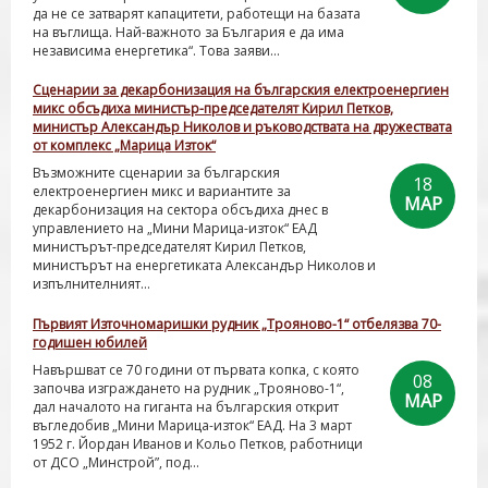
да не се затварят капацитети, работещи на базата
на въглища. Най-важното за България е да има
независима енергетика“. Това заяви...
Сценарии за декарбонизация на българския електроенергиен
микс обсъдиха министър-председателят Кирил Петков,
министър Александър Николов и ръководствата на дружествата
от комплекс „Марица Изток“
Възможните сценарии за българския
18
електроенергиен микс и вариантите за
МАР
декарбонизация на сектора обсъдиха днес в
управлението на „Мини Марица-изток“ ЕАД
министърът-председателят Кирил Петков,
министърът на енергетиката Александър Николов и
изпълнителният...
Първият Източномаришки рудник „Трояново-1“ отбелязва 70-
годишен юбилей
Навършват се 70 години от първата копка, с която
08
започва изграждането на рудник „Трояново-1“,
МАР
дал началото на гиганта на българския открит
въгледобив „Мини Марица-изток“ ЕАД. На 3 март
1952 г. Йордан Иванов и Кольо Петков, работници
от ДСО „Минстрой”, под...