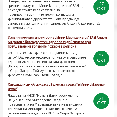
Предвид настъпването на есенния сезон и
27
грипните вируси, в „Мини Марица-изток” ЕАД ще
ОКТ
се следи стриктно за спазване на
противоепидемичните мерки, контрола и
дисциплината в дружеството. Това предвижда
заповед на изпълнителния директор Андон Андонов от 22
октомври 2020...
Изпълнителният директор на „Мини Марица-изток” ЕАД Андон
Андонов с благодарствен адрес за съдействието при
потушаване на големите пожари в региона
Изпълнителният директор на „Мини Марица-
23
изток” ЕАД Андон Андонов получи благодарствен
ОКТ
адрес от името на Регионалната дирекция
„Пожарна безопасност и защита на населението”
– Стара Загора. Той му бе връчен лично от
директора комисар Стоян Колев, с...
Синдикалисти обсъждаха „Зелената сделка” в Мини „Марица-
изток”
Лидерът на КНСБ Пламен Димитров и екип от
21
националното ръководство, заедно с
ОКТ
председателя на Федерацията на независимия
синдикат на миньорите Валентин Вълчев, и
регионалните лидери на КНСБ в Стара Загора и