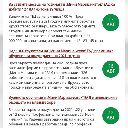
За седемте месеца на годината в „Мини Марица-изток“ ЕАД са
добити 12 183 145 тона въглища
Заявките на ТЕЦ се изпълняват 100 % През
17
седемте месеца на 2021 година минните работи в
АВГ
Дружеството се извършваха съгласно утвърдените
в годишния инженерен проект технически
планове на клоновете. При план за добив на 23
000 000 тона въглища, изпълнението е 12 183 145 тона,...
Над 1300 служители на „Мини Марица-изток” ЕАД преминаха
обучение за полугодието на 2021 година
През първото полугодие на 2021 година през
16
различни форми на професионално обучение в
АВГ
„Мини Марица-изток” ЕАД са преминали 1326
работници и служители, т.е. 45% от планираното в
Квалификационната програма на Дружеството,
поради извънредната епидемична обстановка в...
Дуалното обучение в „Мини Марица-изток” ЕАД е инвестиция в
бъдещето на младите хора
В края на първото полугодие на 2021 г.22 ученици
12
от 12 клас на Професионална гимназия „Св. Иван
АВГ
Рилски“, гр. Раднево завършиха практическото си
обучение в реална работна среда, по професия