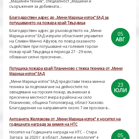
„Машинен техник“, специалност „Машини и
съоръжения за добивната...
Благодарствен адрес до „Мини Марица-изток” ЕАД за
потушаването на пожара край Твърдица
Благодарствен адрес до ръководството на „Мини
05
Марица-изток” ЕАД изпрати областният управител
АВГ
на Сливен Минчо Афузов, по повод оказаното
съдействие при потушаване на големия горски
пожар край Твърдица в периода 27 - 29 юли,
обхванал силно пресечени...
Потушиха пожара край Планиново с тежка техника от „Мини
Марица-изток” ЕАД
„Мини Марица-изток” ЕАД предостави тежка минна
23
техника за подпомагане на дейностите по
ЮЛИ
овладяване на горския пожар, възникнал в
пресечена местност вчера в района на село
Планиново, община Тополовград, област Хасково.
Благодарение на направените около 7 км просеки в...
Антоанета Желязкова от „Мини Марица-изток” е носител на
годишната награда за химия на НТС
Носител на Годишната награда на НТС – Стара
05
Загора за 2020 г. в област „Химия и екология” е