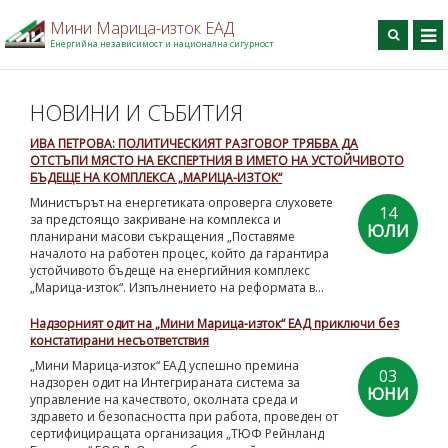
Мини Марица-изток ЕАД
Енергийна независимост и национална сигурност
BG
EN
DE
Търси
НОВИНИ И СЪБИТИЯ
ИВА ПЕТРОВА: ПОЛИТИЧЕСКИЯТ РАЗГОВОР ТРЯБВА ДА
Начало
ОТСТЪПИ МЯСТО НА ЕКСПЕРТНИЯ В ИМЕТО НА УСТОЙЧИВОТО
За дружеството
БЪДЕЩЕ НА КОМПЛЕКСА „МАРИЦА-ИЗТОК“
Министърът на енергетиката опроверга слуховете
Производство
14
за предстоящо закриване на комплекса и
ЮЛИ
планирани масови съкращения „Поставяме
Профил на купувача
началото на работен процес, който да гарантира
Професионално обучение
устойчивото бъдеще на енергийния комплекс
„Марица-изток“. Изпълнението на реформата в...
Информационен център
Надзорният одит на „Мини Марица-изток“ ЕАД приключи без
Проекти
констатирани несъответствия
Контакти
„Мини Марица-изток“ ЕАД успешно премина
03
надзорен одит на Интегрираната система за
ЮНИ
управление на качеството, околната среда и
здравето и безопасността при работа, проведен от
сертифициращата организация „ТЮФ Рейнланд