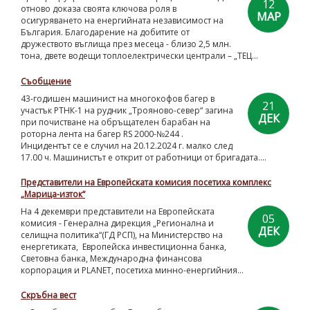
12
отново доказа своята ключова роля в
МАР
осигуряването на енергийната независимост на
България. Благодарение на добитите от
дружеството въглища през месеца - близо 2,5 млн.
тона, двете водещи топлоелектрически централи – „ТЕЦ...
Съобщение
43-годишен машинист на многокофов багер в
21
участък РТНК-1 на рудник „Трояново-север“ загина
ДЕК
при почистване на обръщателен барабан на
роторна лента на багер RS 2000-№244 .
Инцидентът се е случил на 20.12.2024 г. малко след
17.00 ч. Машинистът е открит от работници от бригадата....
Представители на Европейската комисия посетиха комплекс
„Марица-изток“
На 4 декември представители на Европейската
05
комисия - Генерална дирекция „Регионална и
ДЕК
селищна политика“(ГД РСП), на Министерство на
енергетиката, Европейска инвестиционна банка,
Световна банка, Международна финансова
корпорация и PLANET, посетиха минно-енергийния...
Скръбна вест