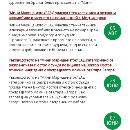
суровинния бранш беше присъдена на "Мини...
"Мини Марица-изток" ЕАД участва с тежка техника и пожарни
автомобили в гасенето на пожара край с. Медникарово
"Мини Марица-изток" ЕАД участва с тежка техника
05
и пожарни автомобили в гасенето на пожара край
АВГ
с. Медникарово. Булдозери от рудник
"Трояново-3" участваха в правенето на просеки, а
пожарникарите от трите рудника, заедно със свои
колеги и доброволци се бориха с огнената...
Ръководството на “Мини Марица-изток” ЕАД категорично се
разграничава и остро осъжда позицията на Виктор Костов
относно инцидента с пострадалото момиче от Стара Загора
Ръководството на “Мини Марица-изток” ЕАД
29
категорично се разграничава и остро осъжда
ЮЛИ
позицията на Виктор Костов относно инцидента с
пострадалото момиче от Стара Загора. Със
заповед на управителя на Рудник “Трояново-
север” Виктор Костов е отстранен от работа...
07
ЮНИ