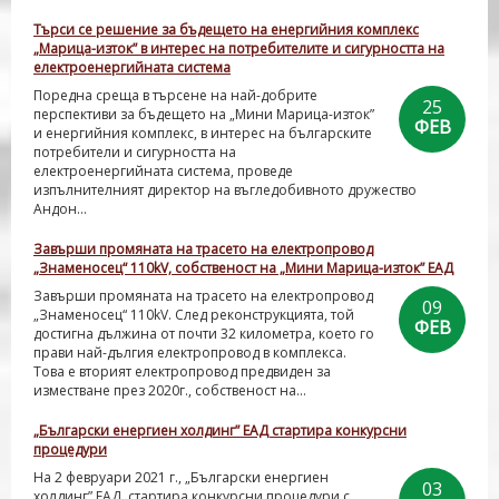
Търси се решение за бъдещето на енергийния комплекс
„Марица-изток” в интерес на потребителите и сигурността на
електроенергийната система
Поредна среща в търсене на най-добрите
25
перспективи за бъдещето на „Мини Марица-изток”
ФЕВ
и енергийния комплекс, в интерес на българските
потребители и сигурността на
електроенергийната система, проведе
изпълнителният директор на въгледобивното дружество
Андон...
Завърши промяната на трасето на електропровод
„Знаменосец“ 110kV, собственост на „Мини Марица-изток” ЕАД
Завърши промяната на трасето на електропровод
09
„Знаменосец“ 110kV. След реконструкцията, той
ФЕВ
достигна дължина от почти 32 километра, което го
прави най-дългия електропровод в комплекса.
Това е вторият електропровод предвиден за
изместване през 2020г., собственост на...
„Български енергиен холдинг” ЕАД стартира конкурсни
процедури
На 2 февруари 2021 г., „Български енергиен
03
холдинг” ЕАД, стартира конкурсни процедури с