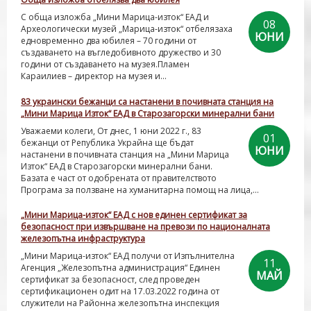
С обща изложба „Мини Марица-изток“ ЕАД и
08
Археологически музей „Марица-изток“ отбелязаха
ЮНИ
едновременно два юбилея – 70 години от
създаването на въгледобивното дружество и 30
години от създаването на музея.Пламен
Караилиев – директор на музея и...
83 украински бежанци са настанени в почивната станция на
„Мини Марица Изток“ ЕАД в Старозагорски минерални бани
Уважаеми колеги, От днес, 1 юни 2022 г., 83
01
бежанци от Република Украйна ще бъдат
ЮНИ
настанени в почивната станция на „Мини Марица
Изток“ ЕАД в Старозагорски минерални бани.
Базата е част от одобрената от правителството
Програма за ползване на хуманитарна помощ на лица,...
„Мини Марица-изток“ ЕАД с нов единен сертификат за
безопасност при извършване на превози по националната
железопътна инфраструктура
„Мини Марица-изток“ ЕАД получи от Изпълнителна
11
Агенция „Железопътна администрация“ Единен
МАЙ
сертификат за безопасност, след проведен
сертификационен одит на 17.03.2022 година от
служители на Районна железопътна инспекция