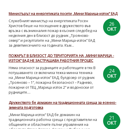
Министърът на енергетиката посети „Мини Марица-изток“ ЕАД
Служебният министър на енергетиката Росен
26
Христов беше на посещение в дружеството във
ОКТ
връзка с възникналия пожар в късния следобед на
неделния ден в близост до рудник „Трояново-
север“ и резултатите на „Мини Марица-изток“ ЕАД
за деветмесечието на годината. Към...
ПОЖАРЪТ В БЛИЗОСТ ДО ТЕРИТОРИЯТА НА „МИНИ МАРИЦА -
ИЗТОК“ ЕАД НЕ ЗАСТРАШАВА РАБОТНИЯ ПРОЦЕС
Няма опасност за рудниците и работещите в тях В
24
потушаването се включиха тежка минна техника
ОКТ
на „Мини Марица-изток“ ЕАД, булдозер от рудник
„Трояново – 1“, пожарна безопасност – Раднево,
пожарни от ТЕЦ „Марица изток 2“ и водоноски от
рудниците....
Дружеството бе домакин на традиционната среща за есенно-
зимната подготовка
„Мини Марица-изток“ ЕАД бе домакин на
21
традиционната работна среща с представители на
ОКТ
общините и областните пътни управления на