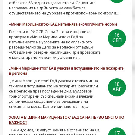
отбелязва 68 год. от създаването си. Основните
направления на дейността на службата са
осъществяването на държавен противопожарен контрол в...
«Мини Марица-изток» ЕАД изпълнява екологичните норми
Експерти от РИОСВ-Стара Загора извършиха
16
проверка в «Мини Марица-изток» ЕАД за
СЕП
изпълнението на условията на Комплексното
разрешително за Депо за неопасни отпадъци
«Обединени северни насипища». При проверката
е констатирано, че всички условия на...
„Мини Марица-изток” ЕАД участва в потушаването на пожарите
в региона
„Мини Марица-изток” ЕАД участва с тежка минна
18
техника в потушаването на пожарите, разразили
АВГ
се в региона през последните дни. Булдозери,
транспортирани със специализирани влекачи,
допринесоха съществено за овладяване на
стихията по места. Както и миналото лято,...
ХОРАТА В „МИНИ МАРИЦА-ИЗТОК” ЕАД СА НА ПЪРВО МЯСТО ПО
ВАЖНОСТ
Г-н Андонов, 18 август, Денят на Успението на Св.
17