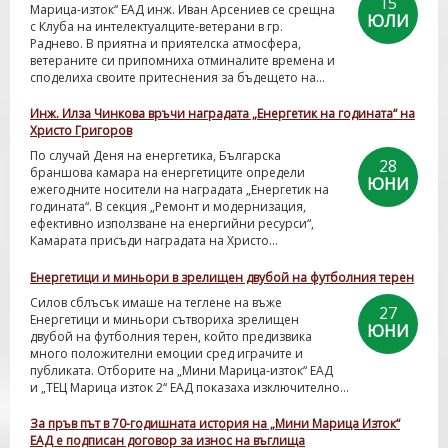
15
Марица-изток“ ЕАД инж. Иван Арсениев се срещна
ЮЛИ
с Клуба на интелектуалците-ветерани в гр.
Раднево. В приятна и приятелска атмосфера,
ветераните си припомниха отминалите времена и
споделиха своите притеснения за бъдещето на...
Инж. Илза Чинкова връчи наградата „Енергетик на годината“ на
Христо Григоров
По случай Деня на енергетика, Българска
28
браншова камара на енергетиците определи
ЮНИ
ежегодните носители на наградата „Енергетик на
годината“. В секция „Ремонт и модернизация,
ефективно използване на енергийни ресурси“,
Камарата присъди наградата на Христо...
Енергетици и миньори в зрелищен двубой на футболния терен
Силов сблъсък имаше на теглене на въже
27
Енергетици и миньори сътвориха зрелищен
ЮНИ
двубой на футболния терен, който предизвика
много положителни емоции сред играчите и
публиката. Отборите на „Мини Марица-изток“ ЕАД
и „ТЕЦ Марица изток 2“ ЕАД показаха изключително...
За пръв път в 70-годишната история на „Мини Марица Изток“
ЕАД е подписан договор за износ на въглища