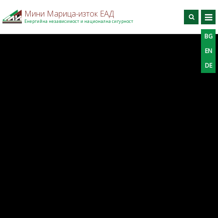
Мини Марица-изток ЕАД
Енергийна независимост и национална сигурност
BG
BG
EN
DE
Търси
EN
DE
Начало
За дружеството
Производство
Профил на купувача
Професионално обучение
Информационен център
Проекти
Контакти