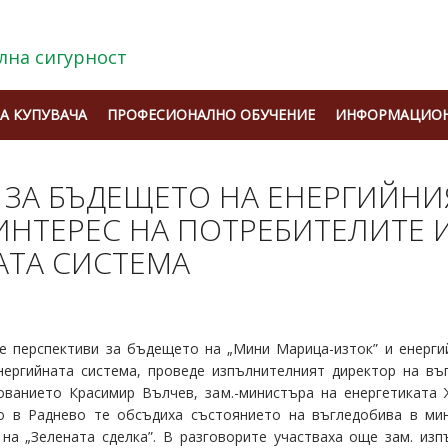
лна сигурност
А КУПУВАЧА
ПРОФЕСИОНАЛНО ОБУЧЕНИЕ
ИНФОРМАЦИОН
 ЗА БЪДЕЩЕТО НА ЕНЕРГИЙН
 ИНТЕРЕС НА ПОТРЕБИТЕЛИТЕ 
АТА СИСТЕМА
е перспективи за бъдещето на „Мини Марица-изток” и енергий
нергийната система, проведе изпълнителният директор на в
ованието Красимир Вълчев, зам.-министъра на енергетиката
о в Раднево те обсъдиха състоянието на въгледобива в ми
 на „Зелената сделка”. В разговорите участваха още зам. из