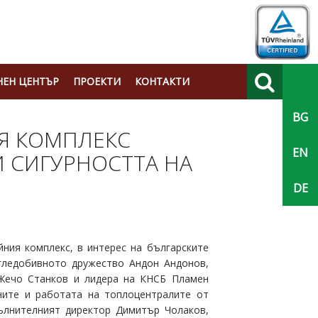
ЕН ЦЕНТЪР
ПРОЕКТИ
КОНТАКТИ
BG
Търси
ИЯ КОМПЛЕКС
EN
И СИГУРНОСТТА НА
DE
ния комплекс, в интерес на българските
ъгледобивното дружество Андон Андонов,
 Жечо Станков и лидера на КНСБ Пламен
ните и работата на топлоцентралите от
пълнителният директор Димитър Чолаков,