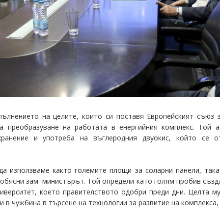
пълнението на целите, които си поставя Европейският съюз з
 преобразуване на работата в енергийния комплекс. Той а
хранение и употреба на въглеродния двуокис, който се 
 използваме както големите площи за соларни панели, така 
 обясни зам.-министърът. Той определи като голям пробив създ
ниверситет, което правителството одобри преди дни. Целта м
и в чужбина в търсене на технологии за развитие на комплекса,