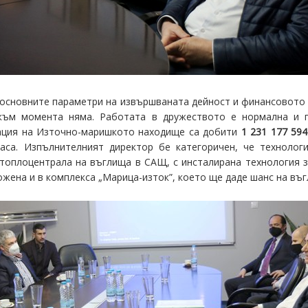
с основните параметри на извършваната дейност и финансовото 
към момента няма. Работата в дружеството е нормална и 
тация на Източно-маришкото находище са добити
1 231 177 59
аса. Изпълнителният директор бе категоричен, че техноло
оплоцентрала на въглища в САЩ, с инсталирана технология з
ожена и в комплекса „Марица-изток”, което ще даде шанс на въ