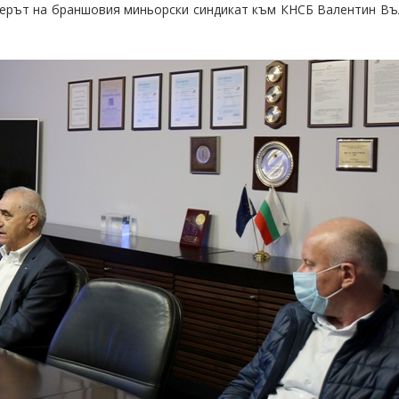
ерът на браншовия миньорски синдикат към КНСБ Валентин Въл