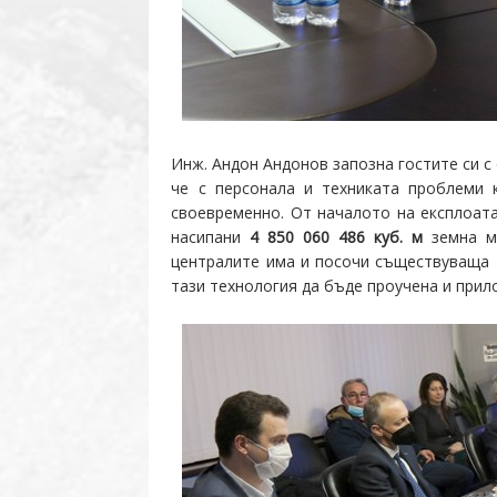
Инж. Андон Андонов запозна гостите си 
че с персонала и техниката проблеми 
своевременно. От началото на експлоа
насипани
4 850 060 486 куб. м
земна м
централите има и посочи съществуваща т
тази технология да бъде проучена и прил