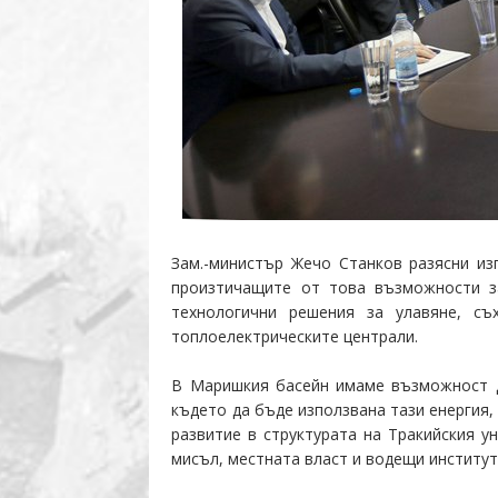
Зам.-министър Жечо Станков разясни и
з
произтичащите от това възможности за
технологични решения за улавяне, съ
топлоелектрическите централи.
В Маришкия басейн имаме възможност да
където да бъде използвана тази енергия,
развитие в структурата на Тракийския у
мисъл, местната власт и водещи институт