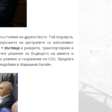
състояние на дружеството. Той подчерта,
поръчките на централите се изпълняват
4 т въглища
и разкрити, транспортирани и
гично решение за бъдещето на мините и
а улавяне и съхранение на CO2. Предлага
гледобива в Маришкия басейн.