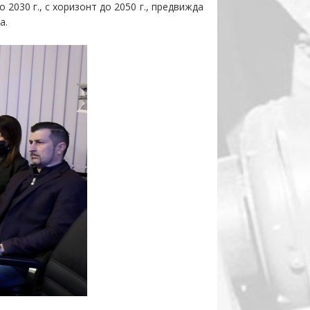
о 2030 г., с хоризонт до 2050 г.,
предви
ж
да
ка
.