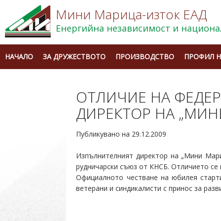
Мини Марица-изток ЕАД
Енергийна независимост и национа
НАЧАЛО
ЗА ДРУЖЕСТВОТО
ПРОИЗВОДСТВО
ПРОФИЛ Н
ОТЛИЧИЕ НА ФЕДЕ
ДИРЕКТОР НА „МИН
Публикувано на 29.12.2009
Изпълнителният директор на „Мини Мари
рудничарски съюз от КНСБ. Отличието се
Официалното честване на юбилея старти
ветерани и синдикалисти с принос за раз