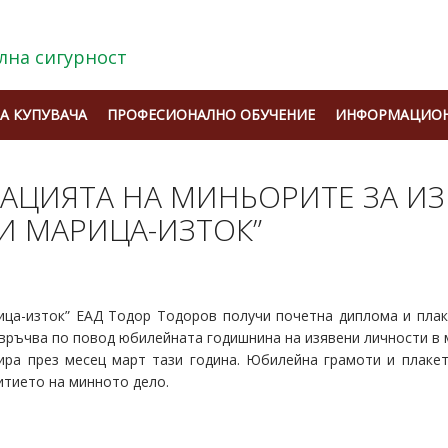
лна сигурност
А КУПУВАЧА
ПРОФЕСИОНАЛНО ОБУЧЕНИЕ
ИНФОРМАЦИОН
РАЦИЯТА НА МИНЬОРИТЕ ЗА И
И МАРИЦА-ИЗТОК”
ца-изток” ЕАД Тодор Тодоров получи почетна диплома и плак
 връчва по повод юбилейната годишнина на изявени личности в 
ра през месец март тази година. Юбилейна грамоти и плакет
витието на минното дело.