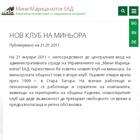
Мини Марица-изток ЕАД
Енергийна независимост и национална сигурност
BG
BG
EN
DE
Търси
EN
НОВ КЛУБ НА МИНЬОРА
DE
Начало
Публикувано на 21.01.2011
За дружеството
На 21 януари 2011 г. непосредствено до
централния вход на
административната сграда на Управлението на „Мини Марица-
Производство
изток” ЕАД, тържествено бе осветен новият Клуб на миньора. За
Профил на купувача
миньорската общност това е втори клуб. Първият отваря врати
през 1999 г. в Стара Загора. На всички работещи и
Професионално обучение
пенсионирали се работници и служители на компанията,
живеещи на територията на община Раднево, новооткритият
Информационен център
клуб ще даде възможност да прекарват свободното си време в
Проекти
предразполагаща и уютна обстановка.
Контакти