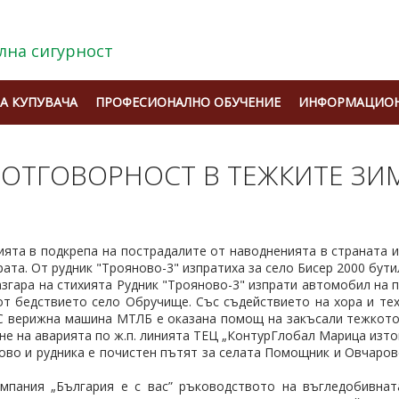
лна сигурност
А КУПУВАЧА
ПРОФЕСИОНАЛНО ОБУЧЕНИЕ
ИНФОРМАЦИОН
 ОТГОВОРНОСТ В ТЕЖКИТЕ ЗИ
ията в подкрепа на пострадалите от наводненията в страната 
ата. От рудник "Трояново-3" изпратиха за село Бисер 2000 бути
азгара на стихията Рудник "Трояново-3" изпрати автомобил на
от бедствието село Обручище. Със съдействието на хора и техн
 С верижна машина МТЛБ е оказана помощ на закъсали тежкото
не на аварията по ж.п. линията ТЕЦ „КонтурГлобал Марица изток
о и рудника е почистен пътят за селата Помощник и Овчарово
мпания „България е с вас” ръководството на въгледобивнат