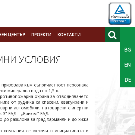
ЕН ЦЕНТЪР
ПРОЕКТИ
КОНТАКТИ
BG
Търси
МНИ УСЛОВИЯ
EN
DE
и призовава към съпричастност персонала
лки минерална вода по 1,5 л.
 противопожарна охрана за отводняването
ика от рудника са спасени, евакуирани и
варни автомобили, натоварени с инертни
 3” ЕАД – „Брикел” ЕАД.
 до разклона за град Харманли и до хижа
а компания се включи в инициативата и