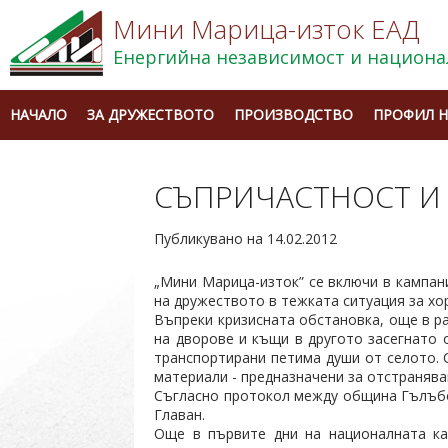
Мини Марица-изток ЕАД
Енергийна независимост и национа
НАЧАЛО
ЗА ДРУЖЕСТВОТО
ПРОИЗВОДСТВО
ПРОФИЛ Н
СЪПРИЧАСТНОСТ И
Публикувано на 14.02.2012
„Мини Марица-изток” се включи в кампан
на дружеството в тежката ситуация за хор
Въпреки кризисната обстановка, още в р
на дворове и къщи в другото засегнато 
транспортирани петима души от селото.
материали - предназначени за отстранява
Съгласно протокол между община Гълъбов
Главан.
Още в първите дни на националната ка