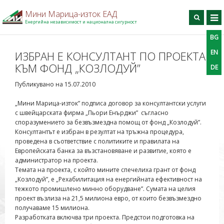
Мини Марица-изток ЕАД
Енергийна независимост и национална сигурност
BG
BG
EN
DE
Търси
EN
ИЗБРАН Е КОНСУЛТАНТ ПО ПРОЕКТА
КЪМ ФОНД „КОЗЛОДУЙ”
DE
Начало
Публикувано на 15.07.2010
За дружеството
Производство
„Мини Марица-изток” подписа договор за консултантски услуги
с швейцарската фирма „Пьори Енърджи”
съгласно
Профил на купувача
споразумението за безвъзмездна помощ от фонд „Козлодуй”.
Консултантът е избран в резултат на тръжна процедура,
Професионално обучение
проведена в съответствие с политиките и правилата на
Информационен център
Европейската банка за възстановяване и развитие, която е
администратор на проекта.
Проекти
Темата на проекта, с който мините спечелиха грант от фонд
„Козлодуй”, е „Рехабилитация на енергийната ефективност на
Контакти
тежкото промишлено минно оборудване”. Сумата на целия
проект възлиза на 21,5 милиона евро, от които безвъзмездно
получаваме 15 милиона.
Разработката включва три проекта. Предстои подготовка на