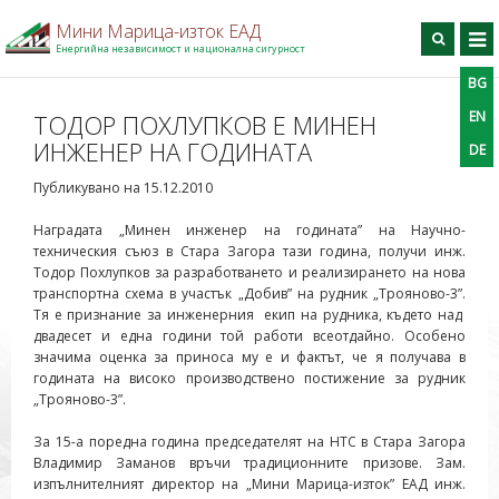
Мини Марица-изток ЕАД
Енергийна независимост и национална сигурност
BG
BG
EN
DE
Търси
EN
ТОДОР ПОХЛУПКОВ Е МИНЕН
ИНЖЕНЕР НА ГОДИНАТА
DE
Начало
Публикувано на 15.12.2010
За дружеството
Производство
Наградата „Минен инженер на годината” на Научно-
техническия съюз в Стара Загора тази година, получи инж.
Профил на купувача
Тодор Похлупков за разработването и реализирането на нова
транспортна схема в участък „Добив” на рудник „Трояново-3”.
Професионално обучение
Тя е признание за инженерния екип на рудника, където над
Информационен център
двадесет и една години той работи всеотдайно. Особено
значима оценка за приноса му е и фактът, че я получава в
Проекти
годината на високо производствено постижение за рудник
„Трояново-3”.
Контакти
За 15-а поредна година председателят на НТС в Стара Загора
Владимир Заманов връчи традиционните призове. Зам.
изпълнителният директор на „Мини Марица-изток” ЕАД инж.