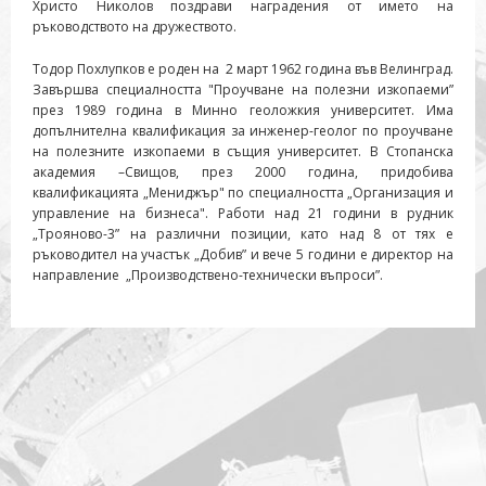
Христо Николов поздрави наградения от името на
ръководството на дружеството.
Тодор Похлупков е роден на 2 март 1962 година във Велинград.
Завършва специалността "Проучване на полезни изкопаеми”
през 1989 година в Минно геоложкия университет. Има
допълнителна квалификация за инженер-геолог по проучване
на полезните изкопаеми в същия университет. В Стопанска
академия –Свищов, през 2000 година, придобива
квалификацията „Мениджър" по специалността „Организация и
управление на бизнеса". Работи над 21 години в рудник
„Трояново-3” на различни позиции, като над 8 от тях е
ръководител на участък „Добив” и вече 5 години е директор на
направление „Производствено-технически въпроси”.