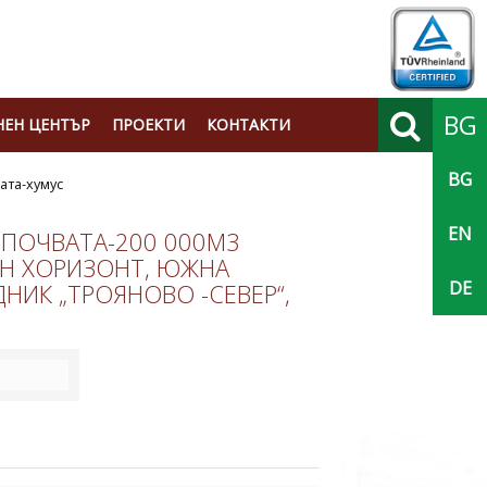
BG
ЕН ЦЕНТЪР
ПРОЕКТИ
КОНТАКТИ
BG
Търси
ата-хумус
EN
 ПОЧВАТА-200 000М3
ВЕН ХОРИЗОНТ, ЮЖНА
DE
ДНИК „ТРОЯНОВО -СЕВЕР“,