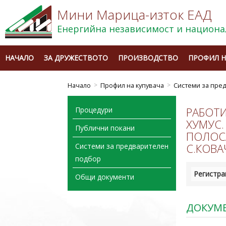
Мини Марица-изток ЕАД
Енергийна независимост и национа
НАЧАЛО
ЗА ДРУЖЕСТВОТО
ПРОИЗВОДСТВО
ПРОФИЛ Н
Начало
Профил на купувача
Системи за пре
РАБОТИ
Процедури
ХУМУС.
Публични покани
ПОЛОСА
С.КОВА
Системи за предварителен
подбор
Регистра
Общи документи
ДОКУМ