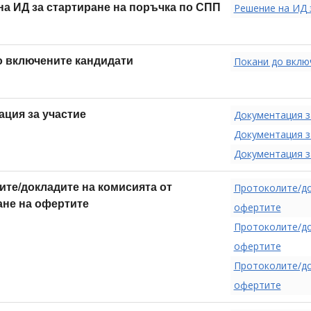
на ИД за стартиране на поръчка по СПП
Решение на ИД 
о включените кандидати
Покани до вклю
ация за участие
Документация з
Документация з
Документация з
ите/докладите на комисията от
Протоколите/до
ане на офертите
офертите
Протоколите/до
офертите
Протоколите/до
офертите