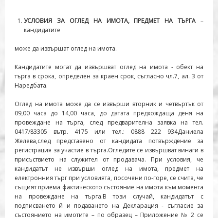
УСЛОВИЯ ЗА ОГЛЕД НА ИМОТА, ПРЕДМЕТ НА ТЪРГА
–
кандидатите
може да извършат оглед на имота.
Кандидатите могат да извършват оглед на имота - обект на
търга в срока, определен за краен срок, съгласно чл.7, ал. 3 от
Наредбата.
Оглед на имота може да се извърши вторник и четвъртък от
09,00 часа до 14,00 часа, до датата предхождаща деня на
провеждане на търга, след предварителна заявка на тел.
0417/83305 вътр. 4175 или тел.: 0888 222 934Даниела
Желева,след представено от кандидата потвърждение за
регистрация за участие в търга.Огледите се извършват винаги в
присъствието на служител от продавача. При условия, че
кандидатът не извърши оглед на имота, предмет на
електронния търг при условията, посочени по-горе, се счита, че
същият приема фактическото състояние на имота към момента
на провеждане на търга.В този случай, кандидатът с
подписването й и подаването на Декларация - съгласие за
състоянието на имотите – по образец – Приложение № 2 се