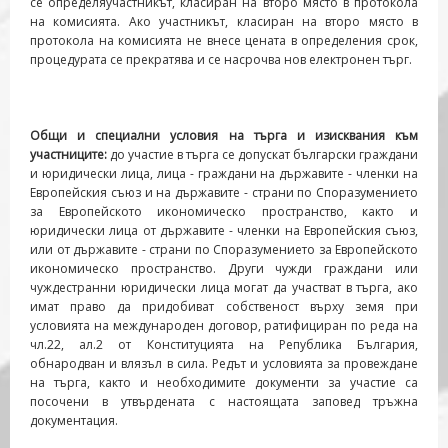
се определяучастникът, класиран на второ място в протокола
на комисията. Ако участникът, класиран на второ място в
протокола на комисията не внесе цената в определения срок,
процедурата се прекратява и се насрочва нов електронен търг.
Общи и специални условия на търга и изисквания към
участниците:
до участие в търга се допускат български граждани
и юридически лица, лица - граждани на държавите - членки на
Европейския съюз и на държавите - страни по Споразумението
за Европейското икономическо пространство, както и
юридически лица от държавите - членки на Европейския съюз,
или от държавите - страни по Споразумението за Европейското
икономическо пространство. Други чужди граждани или
чуждестранни юридически лица могат да участват в търга, ако
имат право да придобиват собственост върху земя при
условията на международен договор, ратифициран по реда на
чл.22, ал.2 от Конституцията на Република България,
обнародван и влязъл в сила. Редът и условията за провеждане
на търга, както и необходимите документи за участие са
посочени в утвърдената с настоящата заповед тръжна
документация.