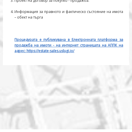
Проект на договор за покупко - продажба.
Информация за правното и фактическо състояние на имота
– обект на търга
Процедурата е публикувана в Електронната платформа за
продажба на имоти - на интернет страницата на АППК на
адрес
:
https
:
//estate-sales.uslugi.io/