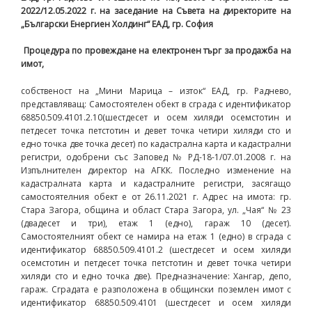
2022/12.05.2022 г. на заседание на Съвета на директорите на
„Български Енергиен Холдинг“ ЕАД, гр. София
Процедура по провеждане на електронен търг за продажба на
имот,
собственост на „Мини Марица – изток“ ЕАД, гр. Раднево,
представляващ: Самостоятелен обект в сграда с идентификатор
68850.509.4101.2.10(шестдесет и осем хиляди осемстотин и
петдесет точка петстотин и девет точка четири хиляди сто и
едно точка две точка десет) по кадастрална карта и кадастрални
регистри, одобрени със Заповед № РД-18-1/07.01.2008 г. на
Изпълнителен директор на АГКК. Последно изменение на
кадастралната карта и кадастралните регистри, засягащо
самостоятелния обект е от 26.11.2021 г. Адрес на имота: гр.
Стара Загора, община и област Стара Загора, ул. „Чая“ № 23
(двадесет и три), етаж 1 (едно), гараж 10 (десет).
Самостоятелният обект се намира на етаж 1 (едно) в сграда с
идентификатор 68850.509.4101.2 (шестдесет и осем хиляди
осемстотин и петдесет точка петстотин и девет точка четири
хиляди сто и едно точка две). Предназначение: Хангар, депо,
гараж. Сградата е разположена в общински поземлен имот с
идентификатор 68850.509.4101 (шестдесет и осем хиляди