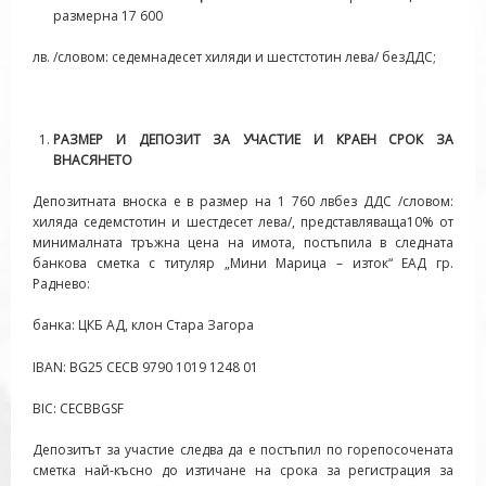
размерна 17 600
лв. /словом: седемнадесет хиляди и шестстотин лева/ безДДС;
РАЗМЕР И ДЕПОЗИТ ЗА УЧАСТИЕ И КРАЕН СРОК ЗА
ВНАСЯНЕТО
Депозитната вноска е в размер на 1 760 лвбез ДДС /словом:
хиляда седемстотин и шестдесет лева/, представляваща10% от
минималната тръжна цена на имота, постъпила в следната
банкова сметка с титуляр „Мини Марица – изток“ ЕАД гр.
Раднево:
банка:
ЦКБ АД, клон Стара Загора
IBAN: BG25 CECB 9790 1019 1248 01
BIC: CECBBGSF
Депозитът за участие следва да е постъпил по горепосочената
сметка най-късно до изтичане на срока за регистрация за