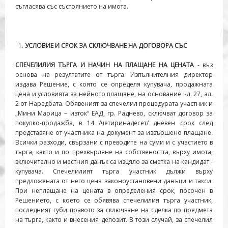
съгласява със състоянието на имота.
УСЛОВИЕ И СРОК ЗА СКЛЮЧВАНЕ НА ДОГОВОРА СЪС
СПЕЧЕЛИЛИЯ ТЪРГА И НАЧИН НА ПЛАЩАНЕ НА ЦЕНАТА
- въз
основа на резултатите от търга. Изпълнителния директор
издава Решение, с която се определя купувача, продажната
цена и условията за нейното плащане, на основание чл. 27, ал.
2 от Наредбата. Обявеният за спечелил процедурата участник и
„Мини Марица – изток“ ЕАД, гр. Раднево, сключват договор за
покупко-продажба, в 14 /четиринадесет/ дневен срок след
представяне от участника на документ за извършено плащане.
Всички разходи, свързани с преводите на суми и с участието в
търга, както и по прехвърляне на собствеността, върху имота,
включително и местния данък са изцяло за сметка на кандидат -
купувача. Спечелилият търга участник дължи върху
предложената от него цена законоустановени данъци и такси.
При неплащане на цената в определения срок, посочен в
Решението, с което се обявява спечелилия търга участник,
последният губи правото за сключване на сделка по предмета
на търга, както и внесения депозит. В този случай, за спечелил