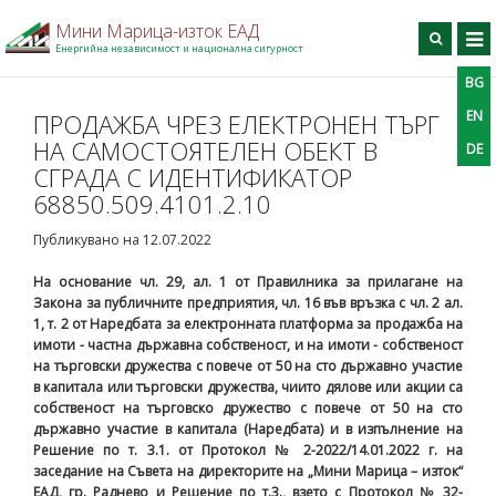
Мини Марица-изток ЕАД
Енергийна независимост и национална сигурност
BG
BG
EN
DE
Търси
EN
ПРОДАЖБА ЧРЕЗ ЕЛЕКТРОНЕН ТЪРГ
НА САМОСТОЯТЕЛЕН ОБЕКТ В
DE
Начало
СГРАДА С ИДЕНТИФИКАТОР
За дружеството
68850.509.4101.2.10
Производство
Публикувано на 12.07.2022
Профил на купувача
На основание
чл. 29, ал. 1 от Правилника за прилагане на
Професионално обучение
Закона за публичните предприятия, чл. 16 във връзка с чл. 2 ал.
1, т. 2 от Наредбата за електронната платформа за продажба на
Информационен център
имоти - частна държавна собственост, и на имоти - собственост
Проекти
на търговски дружества с повече от 50 на сто държавно участие
в капитала или търговски дружества, чиито дялове или акции са
Контакти
собственост на търговско дружество с повече от 50 на сто
държавно участие в капитала (Наредбата) и в изпълнение на
Решение по т. 3.1. от Протокол № 2-2022/14.01.2022 г. на
заседание на Съвета на директорите на „Мини Марица – изток“
ЕАД, гр. Раднево и Решение по т.3., взето с Протокол № 32-