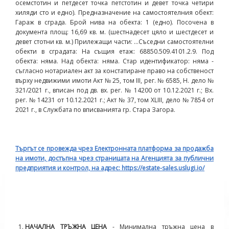
осемстотин и петдесет точка петстотин и девет точка четири
хиляди сто и едно). Предназначение на самостоятелния обект:
Гараж в сграда. Брой нива на обекта: 1 (едно). Посочена в
документа площ: 16,69 кв. м. (шестнадесет цяло и шестдесет и
девет стотни кв. м.) Прилежащи части: …Съседни самостоятелни
обекти в сградата: На същия етаж: 68850.509.4101.2.9. Под
обекта: няма. Над обекта: няма. Стар идентификатор: няма -
съгласно нотариален акт за констатиране право на собственост
върху недвижими имоти Акт № 25, том III, рег. № 6585, Н. дело №
321/2021 г., вписан под дв. вх. рег. № 14200 от 10.12.2021 г.; Вх.
рег. № 14231 от 10.12.2021 г.; Акт № 37, том XLIII, дело № 7854 от
2021 г., в Службата по вписванията гр. Стара Загора.
Търгът се провежда чрез Електронната платформа за продажба
на имоти, достъпна чрез страницата на Агенцията за публични
предприятия и контрол, на адрес:
https
:
//estate-sales.uslugi.io/
НАЧАЛНА ТРЪЖНА ЦЕНА
- Минимална тръжна цена в