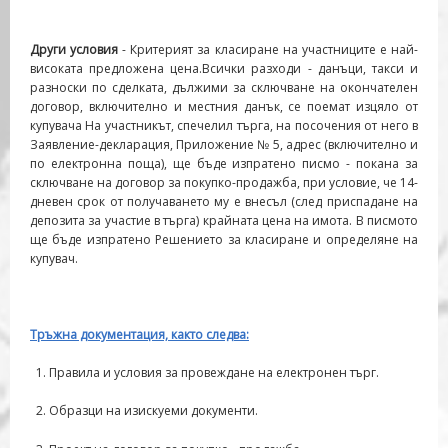
Други условия
- Критерият за класиране на участниците е най-
високата предложена цена.Всички разходи - данъци, такси и
разноски по сделката, дължими за сключване на окончателен
договор, включително и местния данък, се поемат изцяло от
купувача На участникът, спечелил търга, на посочения от него в
Заявление-декларация, Приложение № 5, адрес (включително и
по електронна поща), ще бъде изпратено писмо - покана за
сключване на договор за покупко-продажба, при условие, че 14-
дневен срок от получаването му е внесъл (след приспадане на
депозита за участие в търга) крайната цена на имота. В писмото
ще бъде изпратено Решението за класиране и определяне на
купувач.
Тръжна документация, както следва:
Правила и условия за провеждане на електронен търг.
Образци на изискуеми документи.