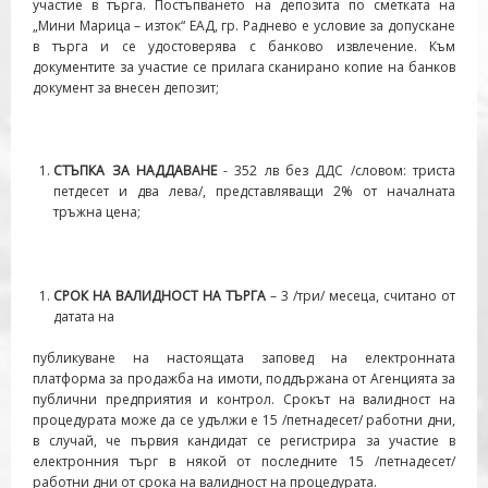
участие в търга. Постъпването на депозита по сметката на
„Мини Марица – изток“ ЕАД, гр. Раднево е условие за допускане
в търга и се удостоверява с банково извлечение. Към
документите за участие се прилага сканирано копие на банков
документ за внесен депозит;
СТЪПКА ЗА НАДДАВАНЕ
- 352 лв без ДДС /словом: триста
петдесет и два лева/, представляващи 2% от началната
тръжна цена;
СРОК НА ВАЛИДНОСТ НА ТЪРГА
– 3 /три/ месеца, считано от
датата на
публикуване на настоящата заповед на електронната
платформа за продажба на имоти, поддържана от Агенцията за
публични предприятия и контрол. Срокът на валидност на
процедурата може да се удължи е 15 /петнадесет/ работни дни,
в случай, че първия кандидат се регистрира за участие в
електронния търг в някой от последните 15 /петнадесет/
работни дни от срока на валидност на процедурата.