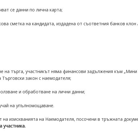
чват се данни по лична карта;
кова сметка на кандидата, издадена от съответния банков клон
не на търга, участникът няма финансови задължения към „Мини 
 на Търговски закон с наемодателя;
ползване и обработване на лични данни;
учай на упълномощаване.
ят на изискванията на Наемодателя, посочени в тръжната докум
а участника.