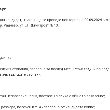
ърг.
о един кандидат, търгът ще се проведе повторно на
09.09.2024 г
.
о
р. Раднево, ул. „Г. Димитров” № 13.
ументи:
лския стопанин, заверена за последните 3 /три/ години по реда н
а земеделските стопани;
тан непрозрачен плик, поставен в плика с общото заявление;
 размера, посочен в т. 4 - заверено от кандидата копие;