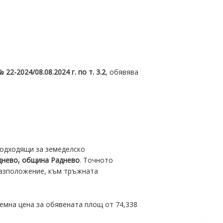
№ 22-202
4
/08.08.202
4
г. по т.
3
.2
, обявява
подходящи за земеделско
аднево, община Раднево
. Точното
разположение, към тръжната
емна цена за обявената площ от 74,338