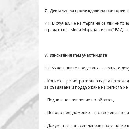
7
. Ден и час за провеждане на повторен т
7.1. В случай, че на търга не се яви нит
сградата на “Мини Марица - изток” ЕАД – г
8
. изисквания към участниците
8.1. Участниците представят следните док
- Копие от регистрационна карта на земеде
за създаване и поддържане на регистър н
- Подписано заявление по образец;
- Ценово предложение – в отделен запеча
- Документ за внесен депозит за участие в