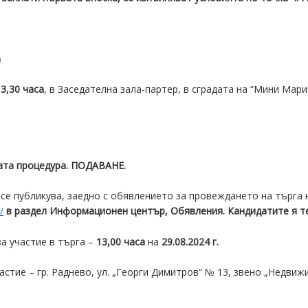
а
13,
3
0 часа
, в Заседателна зала-партер, в сградата на “Мини Марица
ата процедура. ПОДАВАНЕ.
 се публикува, заедно с обявлението за провеждането на търга
/
в раздел Информационен център, Обявления. Кандидатите я те
за участие в търга –
13,00 часа
на
29.0
8
.2024 г.
частие – гр. Раднево, ул. „Георги Димитров“ № 13, звено „Недви