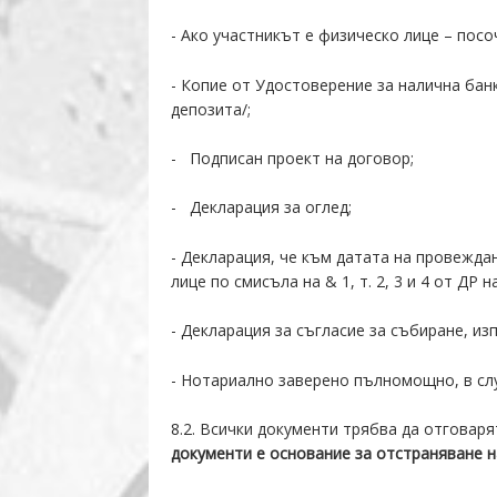
- Ако участникът е физическо лице – посо
- Копие от Удостоверение за налична бан
депозита/;
- Подписан проект на договор;
- Декларация за оглед;
- Декларация, че към датата на провежда
лице по смисъла на & 1, т. 2, 3 и 4 от ДР
- Декларация за съгласие за събиране, из
- Нотариално заверено пълномощно, в сл
8.2. Всички документи трябва да отговар
документи е основание за отстраняване н