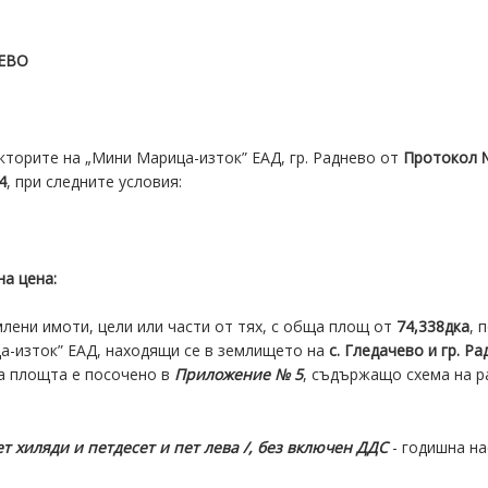
НЕВО
кторите на „Мини Марица-изток” ЕАД, гр. Раднево от
Протокол 
4
, при следните условия:
а цена:
и имоти, цели или части от тях, с обща площ от
74,338
дка
, 
а-изток” ЕАД, находящи се в землището на
с. Гледачево и гр. Р
а площта е посочено в
Приложение № 5
, съдържащо схема на 
ет
хиляди и петдесет и пет лева
/
, без включен ДДС
- годишна на