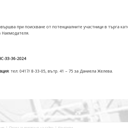
звършва при поискване от потенциалните участници в търга като
а Наемодателя.
С-ЗЗ-36-2024
ация
: тел: 0417/ 8-33-05, вътр. 41 – 75 за Даниела Желева.
ция
Права за ползване на сайта
Контакти