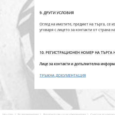
9
. ДРУГИ УСЛОВИЯ
Оглед на имотите, предмет на търга, се и
уговаря с лицето за контакти от страна н
1
0
. РЕГИСТРАЦИОНЕН НОМЕР НА ТЪРГА Н
Лице за контакти и допълнителна информ
ТРЪЖНА ДОКУМЕНТАЦИЯ
Начало
За дружеството
Декларация на ръководството
Сигнал за коруп