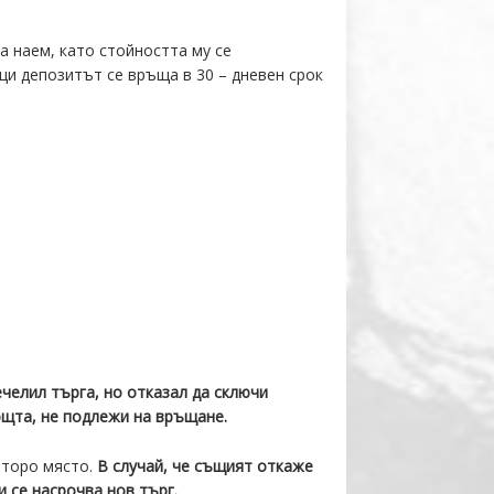
а наем, като стойността му се
ци депозитът се връща в 30 – дневен срок
ечелил търга, но отказал да сключи
ощта, не подлежи на връщане.
 второ място.
В случай, че същият откаже
и се насрочва нов търг.