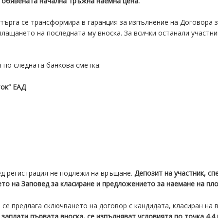
 обявената начална тръжна наемна цена.
 търга се трансформира в гаранция за изпълнение на Договора з
плащането на последната му вноска. За всички останали участни
я по следната банкова сметка:
 ЕАД
лед регистрация не подлежи на връщане.
Депозит на участник, сп
нето на Заповед за класиране и предложението за наемане на пл
га се предлага сключването на договор с кандидата, класиран на
е заплати първата вноска, се изпълняват условията по точка 4.4 