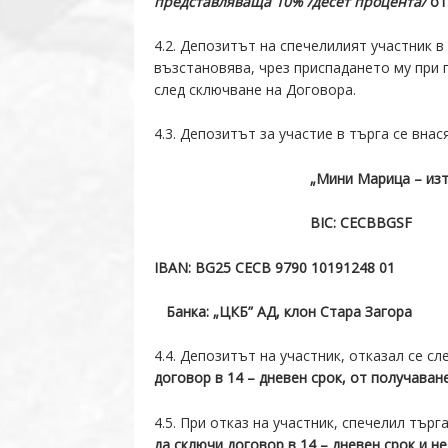
представляваща 10% /десет процента
/
от
4.2. Депозитът на спечелилият участник в
възстановява, чрез приспадането му при 
след сключване на Договора.
4.3. Депозитът за участие в търга се внас
„Мини Марица – изток“
BIC
:
CECBBGSF
IBAN
:
BG
25
CECB
9
790
10
19
1248
01
Банка: „ЦКБ” АД, клон Стара Загора
4.4. Депозитът на участник, отказал се с
договор в 14 – дневен срок, от получава
4.5. При отказ на участник, спечелил тър
да сключи договор в 14 – дневен срок и н