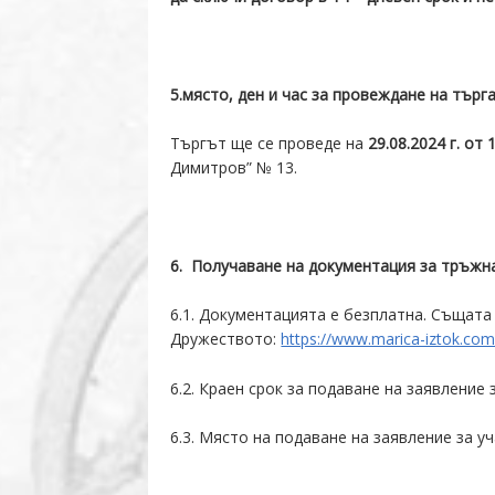
5
.място, ден и час за провеждане на търг
Търгът ще се проведе на
29.08
.2024 г. от 
Димитров” № 13.
6
. Получаване на документация за тръжн
6.1. Документацията е безплатна. Същата
Дружеството:
https://www.marica-iztok.com
6.2. Краен срок за подаване на заявление 
6.3. Място на подаване на заявление за у