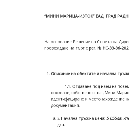
“МИНИ МАРИЦА-ИЗТОК” ЕАД, ГРАД РАД
На основание Решение на Съвета на Дире
провеждане на търг с
рег. № НС-ЗЗ-36
-
202
Описание на обектите и начална тръжн
1.1. Отдаване под наем на поземлен
ползване,собственост на „Мини Мариц
идентифициране и местонахождение н
документация.
2 Начална тръжна цена:
5 055
лв.
/п
дка.