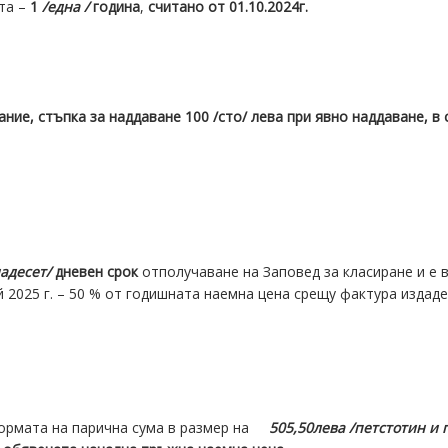
та –
1
/една /
година
,
считано от 01.10.2024г.
ние, стъпка за наддаване 100 /сто/ лева при явно наддаване, в
адесет/
дневен срок
отполучаване на Заповед за класиране и е 
й 2025 г. – 50 % от годишната наемна цена срещу фактура изда
 формата на парична сума в размер на
505,50
лева /петстотин и 