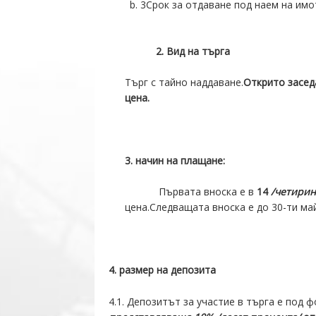
3Срок за отдаване под наем на имо
2
. Вид на търга
Търг с тайно наддаване.
Открито заседа
цена.
3
.
начин на плащане
:
Първата вноска е в
14
/четирин
цена.Следващата вноска е до 30-ти ма
4
.
размер на депозита
4.1. Депозитът за участие в търга е под