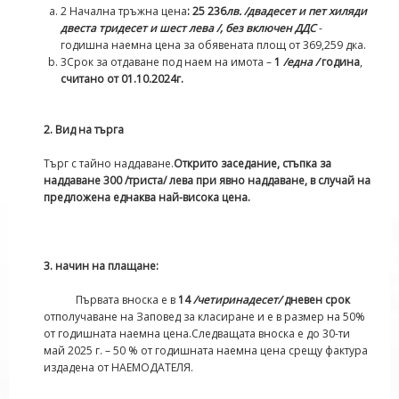
2 Начална тръжна цена
: 25 236
лв. /двадесет и пет хиляди
двеста тридесет и шест лева /, без включен ДДС
-
годишна наемна цена за обявената площ от 369,259 дка.
3Срок за отдаване под наем на имота –
1
/една /
година
,
считано от 01.10.2024г.
2
. Вид на търга
Търг с тайно наддаване.
Открито заседание, стъпка за
наддаване 300 /триста/ лева при явно наддаване, в случай на
предложена еднаква най-висока цена.
3
.
начин на плащане
:
Първата вноска е в
14
/четиринадесет/
дневен срок
отполучаване на Заповед за класиране и е в размер на 50%
от годишната наемна цена.Следващата вноска е до 30-ти
май 2025 г. – 50 % от годишната наемна цена срещу фактура
издадена от НАЕМОДАТЕЛЯ.