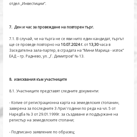
отдел „Инвестиции“.
7
. Ден и час за провеждане на повторен търг.
7.1. В случай, че на търга не се яви нито един кандидат, търгът
ще се проведе повторно на
10.07.2024 г
.
от
13,30
часа в
Заседателна зала-партер, в сградата на “Мини Марица - изток”
ЕАД – гр. Раднево, ул. „Г. Димитров” № 13.
8
. изисквания към участниците
8.1. Участниците представят следните документи:
- Копие от регистрационна карта на земеделския стопанин,
заверена за последните 3 /три/ години по реда на чл. 5 от
Наредба № 3 от 29.01.1999г. за създаване и поддържане на
регистър на земеделските стопани;
- Подписано заявление по образец;