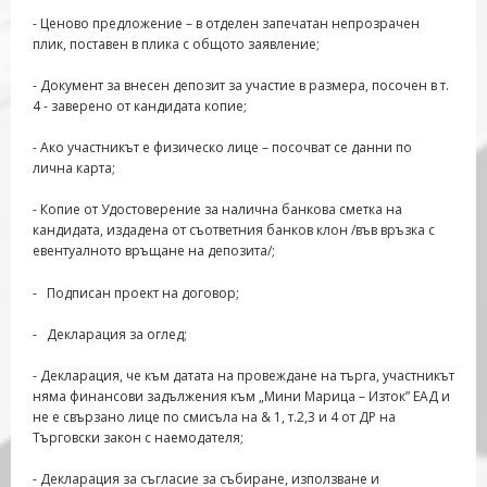
- Ценово предложение – в отделен запечатан непрозрачен
плик, поставен в плика с общото заявление;
- Документ за внесен депозит за участие в размера, посочен в т.
4 - заверено от кандидата копие;
- Ако участникът е физическо лице – посочват се данни по
лична карта;
- Копие от Удостоверение за налична банкова сметка на
кандидата, издадена от съответния банков клон /във връзка с
евентуалното връщане на депозита/;
- Подписан проект на договор;
- Декларация за оглед;
- Декларация, че към датата на провеждане на търга, участникът
няма финансови задължения към „Мини Марица – Изток” ЕАД и
не е свързано лице по смисъла на & 1, т.2,3 и 4 от ДР на
Търговски закон с наемодателя;
- Декларация за съгласие за събиране, използване и