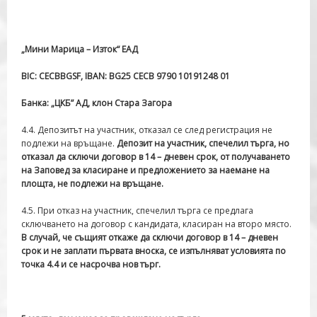
„Мини Марица – Изток“ ЕАД
BIC
:
CECBBGSF
,
IBAN
:
BG
25
CECB
9
790
10
19
1248
01
Банка: „ЦКБ” АД, клон Стара Загора
4.4. Депозитът на участник, отказал се след регистрация не
подлежи на връщане.
Депозит на участник, спечелил търга, но
отказал да сключи договор в 14 – дневен срок, от получаването
на Заповед за класиране и предложението за наемане на
площта, не подлежи на връщане.
4.5. При отказ на участник, спечелил търга се предлага
сключването на договор с кандидата, класиран на второ място.
В случай, че същият откаже да сключи договор в 14 – дневен
срок и не заплати първата вноска, се изпълняват условията по
точка 4.4 и се насрочва нов търг.