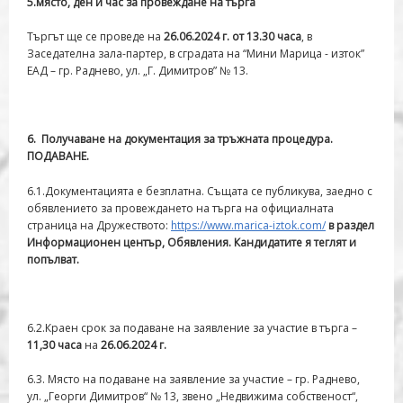
5
.място, ден и час за провеждане на търга
Търгът ще се проведе на
26.06
.2024 г. от 13.30 часа
, в
Заседателна зала-партер, в сградата на “Мини Марица - изток”
ЕАД – гр. Раднево, ул. „Г. Димитров” № 13.
6
. Получаване на документация за тръжната процедура.
ПОДАВАНЕ.
6.1.Документацията е безплатна. Същата се публикува, заедно с
обявлението за провеждането на търга на официалната
страница на Дружеството:
https://www.marica-iztok.com/
в раздел
Информационен център, Обявления. Кандидатите я теглят и
попълват.
6.2.Краен срок за подаване на заявление за участие в търга –
11,30 часа
на
26.06.2024 г.
6.3. Място на подаване на заявление за участие – гр. Раднево,
ул. „Георги Димитров“ № 13, звено „Недвижима собственост“,