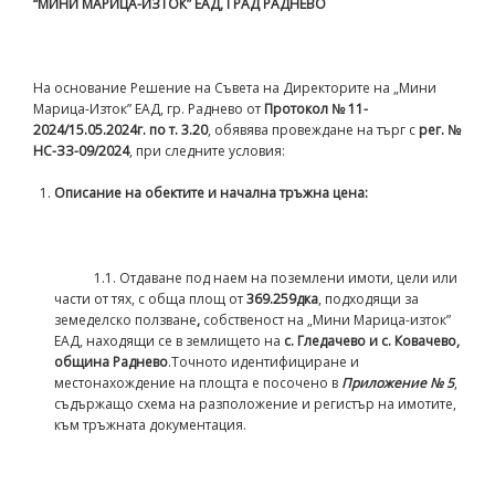
“МИНИ МАРИЦА-ИЗТОК” ЕАД, ГРАД РАДНЕВО
На основание Решение на Съвета на Директорите на „Мини
Марица-Изток” ЕАД, гр. Раднево от
Протокол № 1
1
-
202
4
/
15
.0
5
.202
4
г. по т.
3
.20
, обявява провеждане на търг с
рег. №
НС-ЗЗ-
0
9/202
4
, при следните условия:
Описание на обектите и начална тръжна цена:
1.1. Отдаване под наем на поземлени имоти, цели или
части от тях, с обща площ от
36
9.259
дка
, подходящи за
земеделско ползване
,
собственост на „Мини Марица-изток”
ЕАД, находящи се в землището на
с. Гледачево и с. Ковачево,
община Раднево
.Точното идентифициране и
местонахождение на площта е посочено в
Приложение № 5
,
съдържащо схема на разположение и регистър на имотите,
към тръжната документация.