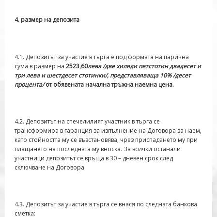
4
.
размер на депозита
4.1. Депозитът за участие в търга е под формата на парична
сума в размер на
2523,60
лева /две хиляди петстотин двадесет и
три лева и шестдесет стотинки/, представляваща 10% /десет
процента
/
от обявената начална тръжна наемна цена.
4.2. Депозитът на спечелилият участник в търга се
трансформира в гаранция за изпълнение на Договора за наем,
като стойността му се възстановява, чрез приспадането му при
плащането на последната му вноска. За всички останали
участници депозитът се връща в 30 – дневен срок след
сключване на Договора.
4.3. Депозитът за участие в търга се внася по следната банкова
сметка: