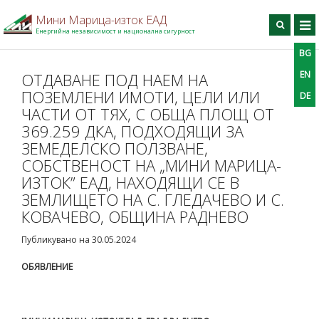
Мини Марица-изток ЕАД
Енергийна независимост и национална сигурност
BG
BG
EN
DE
Търси
EN
ОТДАВАНЕ ПОД НАЕМ НА
ПОЗЕМЛЕНИ ИМОТИ, ЦЕЛИ ИЛИ
DE
Начало
ЧАСТИ ОТ ТЯХ, С ОБЩА ПЛОЩ ОТ
За дружеството
369.259 ДКА, ПОДХОДЯЩИ ЗА
ЗЕМЕДЕЛСКО ПОЛЗВАНЕ,
Производство
СОБСТВЕНОСТ НА „МИНИ МАРИЦА-
Профил на купувача
ИЗТОК” ЕАД, НАХОДЯЩИ СЕ В
Професионално обучение
ЗЕМЛИЩЕТО НА С. ГЛЕДАЧЕВО И С.
КОВАЧЕВО, ОБЩИНА РАДНЕВО
Информационен център
Проекти
Публикувано на 30.05.2024
Контакти
ОБЯВЛЕНИЕ