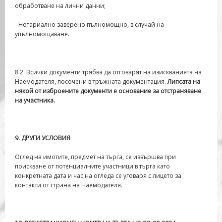
обработване на лични данни;
- Нотариално заверено пълномощно, в случай на
упълномощаване.
8.2. Всички документи трябва да отговарят на изискванията на
Наемодателя, посочени в тръжната документация.
Липсата на
някой от изброените документи е основание за отстраняване
на участника.
9
. ДРУГИ УСЛОВИЯ
Оглед на имотите, предмет на търга, се извършва при
поискване от потенциалните участници в търга като
конкретната дата и час на огледа се уговаря с лицето за
контакти от страна на Наемодателя.