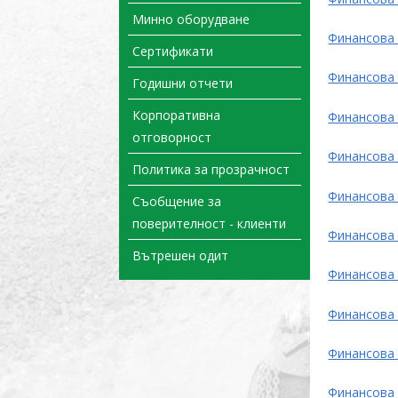
Минно оборудване
Финансова
Сертификати
Финансова
Годишни отчети
Корпоративна
Финансова
отговорност
Финансова
Политика за прозрачност
Финансова
Съобщение за
поверителност - клиенти
Финансова
Вътрешен одит
Финансова
Финансова
Финансова
Финансова