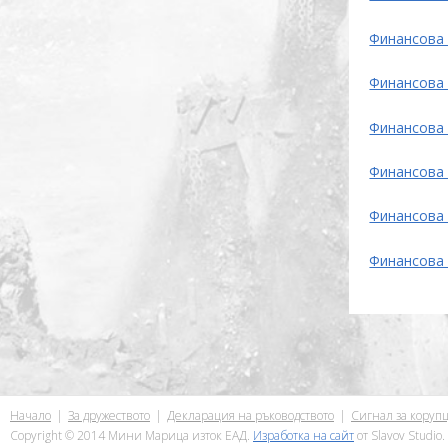
Финансова
Финансова
Финансова
Финансова
Финансова
Финансова
Начало
За дружеството
Декларация на ръководството
Сигнал за коруп
Copyright © 2014 Мини Марица изток ЕАД.
Изработка на сайт
от Slavov Studio.