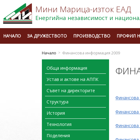
Мини Марица-изток ЕАД
Енергийна независимост и национа
НАЧАЛО
ЗА ДРУЖЕСТВОТО
ПРОИЗВОДСТВО
ПРОФИЛ Н
Начало
Финансова информация 2009
ФИНА
Обща информация
Устав и актове на АППК
Съвет на директорите
Финансова
Структура
Финансова
История
Технология
Финансова
Поделения
Финансова