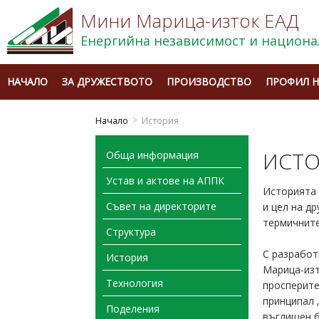
Мини Марица-изток ЕАД
Енергийна независимост и национа
НАЧАЛО
ЗА ДРУЖЕСТВОТО
ПРОИЗВОДСТВО
ПРОФИЛ Н
Начало
История
ИСТ
Обща информация
Устав и актове на АППК
Историята 
Съвет на директорите
и цел на д
термичните
Структура
С разработ
История
Марица-изт
Технология
просперите
принципал 
Поделения
въглищен ба