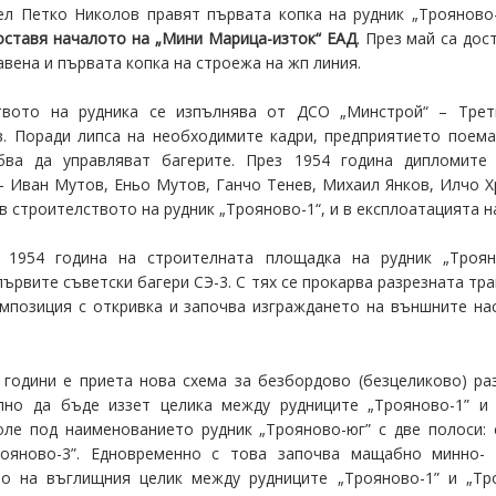
л Петко Николов правят първата копка на рудник „Трояново-1
оставя началото на „Мини Марица-изток“ ЕАД
. През май са до
авена и първата копка на строежа на жп линия.
твото на рудника се изпълнява от ДСО „Минстрой“ – Трет
. Поради липса на необходимите кадри, предприятието поема
бва да управляват багерите. През 1954 година дипломите
– Иван Мутов, Еньо Мутов, Ганчо Тенев, Михаил Янков, Илчо Х
 в строителството на рудник „Трояново-1“, и в експлоатацията 
 1954 година на строителната площадка на рудник „Трояно
първите съветски багери СЭ-3. С тях се прокарва разрезната тра
мпозиция с откривка и започва изграждането на външните на
 години е приета нова схема за безбордово (безцеликово) ра
лно да бъде иззет целика между рудниците „Трояново-1” и
ле под наименованието рудник „Трояново-юг” с две полоси: 
рояново-3”. Едновременно с това започва мащабно минно- 
то на въглищния целик между рудниците „Трояново-1” и „Тро