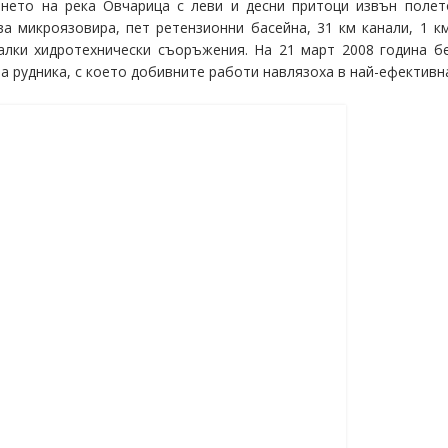
ането на река Овчарица с леви и десни притоци извън полет
ва микроязовира, пет ретензионни басейна, 31 км канали, 1 к
малки хидротехнически съоръжения. На 21 март 2008 година 
а рудника, с което добивните работи навлязоха в най-ефективн