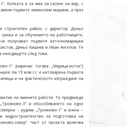
“. Копката е за яма за гасене на вар, с
ставени първите земекопни машини, а през
и строителен район, с директор Доньо
 грижа и за обучението на работниците,
 си получават първите източномаришки
ристов, Диньо Кишнев и Иван Ангелов. Те
на находището след това.
во-1“ (наричан тогава „Марица-изток“)
ншея. На 19 юли с.г. е натоварена първата
сипища и на фактическото изграждане на
звитие на минните работи. Тя предвижда
 „Трояново-3” и обособяването на едно
северна – рудник „Трояново-1” и южна –
и хидростроителство за подготовка на
яново-север”. Част от проекта включва