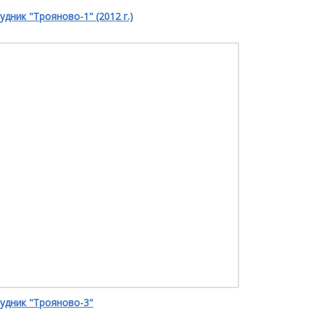
удник "Трояново-1" (2012 г.)
рудник "Трояново-3"