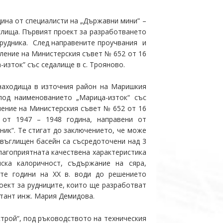
ина от специалисти на „Държавни мини” –
ъглища. Първият проект за разработването
и рудника. След направените проучвания и
вление на Министерския съвет № 652 от 16
изток” със седалище в с. Трояново.
 находища в източния район на Маришкия
од наименованието „Марица-изток“ със
вление на Министерския съвет № 652 от 16
 от 1947 – 1948 година, направени от
ик“. Те стигат до заключението, че може
 въглищен басейн са съсредоточени над 3
благоприятната качествена характеристика
ска калоричност, съдържание на сяра,
-те години на ХХ в. води до решението
роект за рудниците, които ще разработват
ктант инж. Мария Демидова.
трой“, под ръководството на техническия