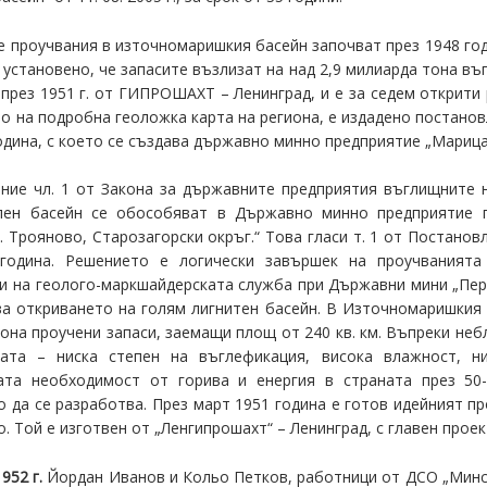
 проучвания в източномаришкия басейн започват през 1948 год
е установено, че запасите възлизат на над 2,9 милиарда тона в
 през 1951 г. от ГИПРОШАХТ – Ленинград, и е за седем открит
о на подробна геоложка карта на региона, е издадено постано
одина, с което се създава държавно минно предприятие „Марица-
ание чл. 1 от Закона за държавните предприятия въглищните
лен басейн се обособяват в Държавно минно предприятие п
. Трояново, Старозагорски окръг.“ Това гласи т. 1 от Постано
година. Решението е логически завършек на проучванията
и на геолого-маркшайдерската служба при Държавни мини „Перн
ва откриването на голям лигнитен басейн. В Източномаришкия
она проучени запаси, заемащи площ от 240 кв. км. Въпреки не
ата – ниска степен на въглефикация, висока влажност, ни
ата необходимост от горива и енергия в страната през 50
 да се разработва. През март 1951 година е готов идейният п
. Той е изготвен от „Ленгипрошахт“ – Ленинград, с главен прое
952 г.
Йордан Иванов и Кольо Петков, работници от ДСО „Минс