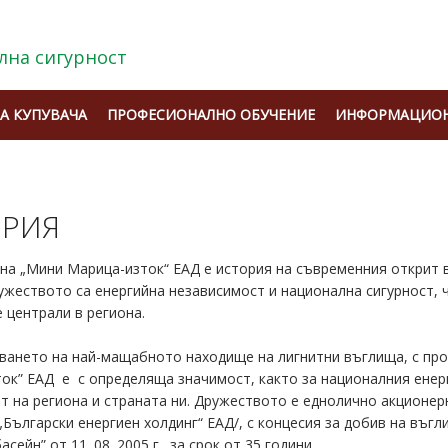
лна сигурност
А КУПУВАЧА
ПРОФЕСИОНАЛНО ОБУЧЕНИЕ
ИНФОРМАЦИОН
ОРИЯ
на „Мини Марица-изток“ ЕАД е история на съвременния открит 
ружеството са енергийна независимост и национална сигурност, 
 централи в региона.
ването на най-мащабното находище на лигнитни въглища, с прод
ок” ЕАД е с определяща значимост, както за националния енерг
т на региона и страната ни. Дружеството е еднолично акционер
„Български енергиен холдинг“ ЕАД/, с концесия за добив на въ
сейн” от 11. 08. 2005 г., за срок от 35 години.