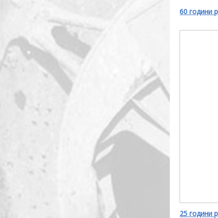
60 години р
25 години 