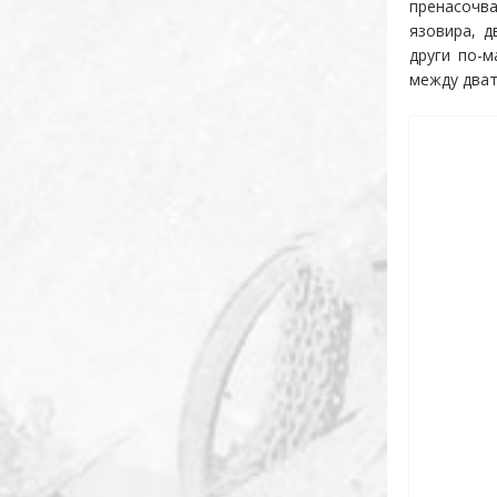
пренасочв
язовира, д
други по-
между дват