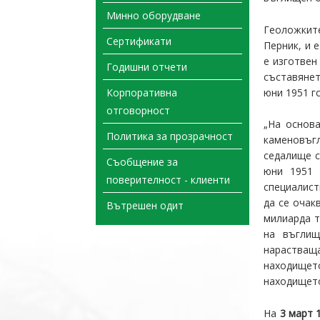
Минно оборудване
Геоложките
Сертификати
Перник, и 
е изготвен
Годишни отчети
съставянет
юни 1951 г
Корпоративна
отговорност
„На основ
Политика за прозрачност
каменовъг
седалище с
Съобщение за
юни 1951 
поверителност - клиенти
специалист
да се очак
Вътрешен одит
милиарда т
на въглищ
нарастващ
находището
находището
На
3 март 1