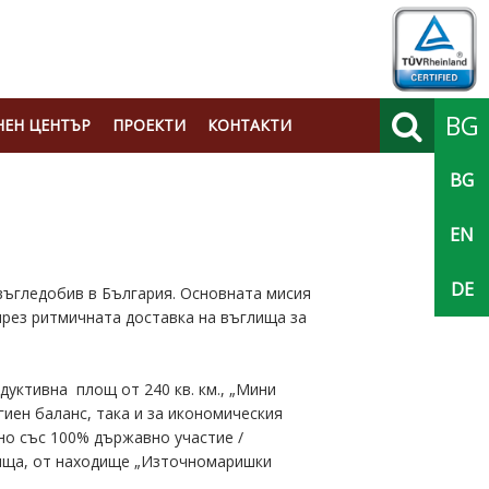
BG
ЕН ЦЕНТЪР
ПРОЕКТИ
КОНТАКТИ
BG
Търси
EN
DE
въгледобив в България. Основната мисия
чрез ритмичната доставка на въглища за
уктивна площ от 240 кв. км., „Мини
иен баланс, така и за икономическия
но със 100% държавно участие /
глища, от находище „Източномаришки