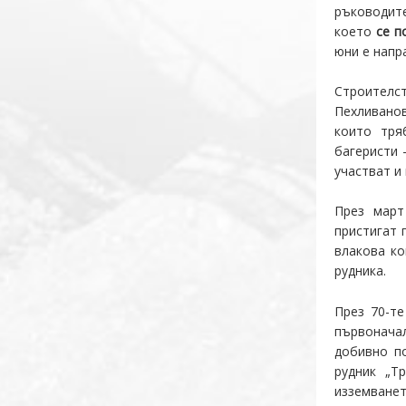
ръководите
което
се п
юни е напр
Строителс
Пехливанов
които тря
багеристи 
участват и
През март
пристигат 
влакова ко
рудника.
През 70-те
първонача
добивно по
рудник „Т
изземване