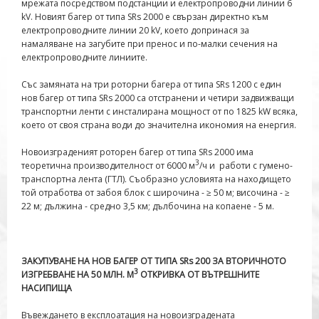
мрежата посредством подстанции и електропроводни линии 6
kV. Новият багер от типа SRs 2000 е свързан директно към
електропроводните линии 20 kV, което допринася за
намаляване на загубите при пренос и по-малки сечения на
електропроводните линиите.
Със замяната на три роторни багера от типа SRs 1200 с един
нов багер от типа SRs 2000 са отстранени и четири задвижващи
транспортни ленти с инсталирана мощност от по 1825 kW всяка,
което от своя страна води до значителна икономия на енергия.
Новоизграденият роторен багер от типа SRs 2000 има
3
теоретична производителност от 6000 м
/ч и работи с гумено-
транспортна лента (ГТЛ). Съобразно условията на находището
той отработва от забоя блок с широчина - ≥ 50 м; височина - ≥
22 м; дължина - средно 3,5 км; дълбочина на копаене - 5 м.
ЗАКУПУВАНЕ НА НОВ БАГЕР ОТ ТИПА SRs 200 ЗА ВТОРИЧНОТО
3
ИЗГРЕБВАНЕ НА 50 МЛН. М
ОТКРИВКА ОТ ВЪТРЕШНИТЕ
НАСИПИЩА
Въвеждането в експлоатация на новоизградената