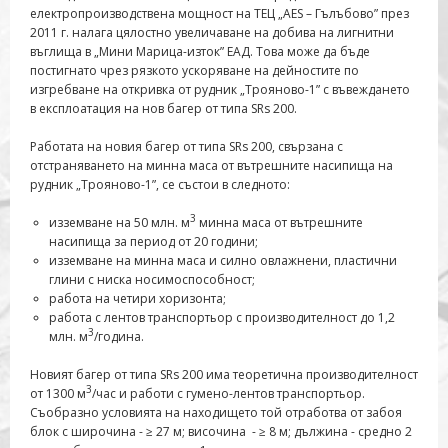
електропроизводствена мощност на ТЕЦ „AES – Гълъбово” през
2011 г. налага цялостно увеличаване на добива на лигнитни
въглища в „Мини Марица-изток” ЕАД. Това може да бъде
постигнато чрез рязкото ускоряване на дейностите по
изгребване на откривка от рудник „Трояново-1” с въвеждането
в експлоатация на нов багер от типа SRs 200.
Работата на новия багер от типа SRs 200, свързана с
отстраняването на минна маса от вътрешните насипища на
рудник „Трояново-1”, се състои в следното:
3
изземване на 50 млн. м
минна маса от вътрешните
насипища за период от 20 години;
изземване на минна маса и силно овлажнени, пластични
глини с ниска носимоспособност;
работа на четири хоризонта;
работа с лентов транспортьор с производителност до 1,2
3
млн. м
/година.
Новият багер от типа SRs 200 има теоретична производителност
3
от 1300 м
/час и работи с гумено-лентов транспортьор.
Съобразно условията на находището той отработва от забоя
блок с широчина - ≥ 27 м; височина - ≥ 8 м; дължина - средно 2