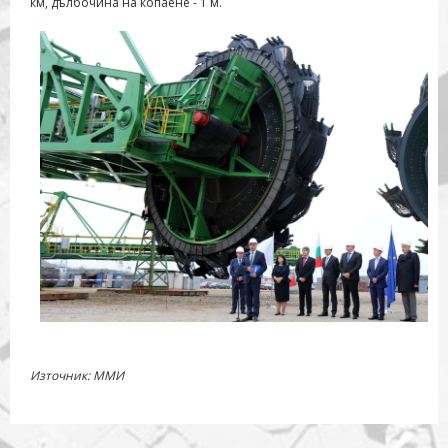
км, дълбочина на копаене - 1 м.
Източник: ММИ