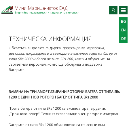
95959595787
Мини Марица-изток ЕАД
Енергийна независимост и национална сигурност
BG
BG
EN
DE
Търси
EN
ТЕХНИЧЕСКА ИНФОРМАЦИЯ
DE
Начало
Обхватът на Проекта съдържа:
проектиране, изработка,
За дружеството
доставка, изграждане и въвеждане в експлоатация на багер от
типа SRs 2000 и багер от типа SRs 200
, както и обучение на
Производство
съответния персонал, който ще обслужва и поддържа
Профил на купувача
багерите.
Професионално обучение
Информационен център
ЗАМЯНА НА ТРИ АМОРТИЗИРАНИ РОТОРНИ БАГЕРА ОТ ТИПА SRs
Проекти
1200 С ЕДИН НОВ РОТОРЕН БАГЕР ОТ ТИПА SRs 2000
Контакти
Трите багера от типа SRs 1200 се експлоатират в рудник
„Трояново-север”. Техният експлоатационен ресурс е изчерпан.
Багерите от типа SRs 1200 обикновено са свързани към