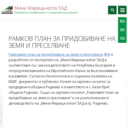
959595957
Мини Марица-изток ЕАД
Енергийна независимост и национална сигурност
BG
BG
EN
DE
Търси
EN
РАМКОВ ПЛАН ЗА ПРИДОБИВАНЕ НА
DE
Начало
ЗЕМЯ И ПРЕСЕЛВАНЕ
За дружеството
Рамковият план за придобиване на земя и преселване
/
EN
/
е
Производство
разработен от експертите на „Мини Марица-изток” ЕАД в
съответствие със законодателството на Република България и
Профил на купувача
според изискванията на Европейската банка за възстановяване
и развитие. Съгласно Екологичната и социална политика на
Професионално обучение
ЕБВР, документът е публичен. Копия на хартиен носител са
Информационен център
предадени в община Раднево и в кметството в с. Бели бряг,
община Раднево. Също на хартиен носител „Рамковият план за
Проекти
придобиване на земя и преселване” е на разположение в
Контакти
деловодството на „Мини Марица-изток” ЕАД в гр. Раднево.