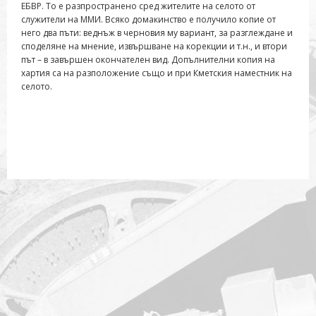
ЕБВР. То е разпространено сред жителите на селото от
служители на ММИ. Всяко домакинство е получило копие от
него два пъти: веднъж в черновия му вариант, за разглеждане и
споделяне на мнение, извършване на корекции и т.н., и втори
път – в завършен окончателен вид. Допълнителни копия на
хартия са на разположение също и при Кметския наместник на
селото.