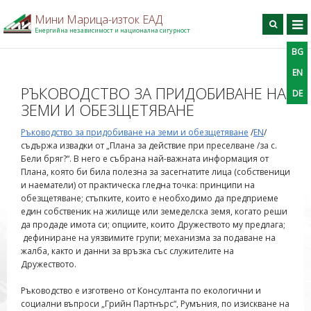
959595957
Мини Марица-изток ЕАД
Енергийна независимост и национална сигурност
BG
BG
EN
DE
Търси
EN
РЪКОВОДСТВО ЗА ПРИДОБИВАНЕ НА
DE
Начало
ЗЕМИ И ОБЕЗЩЕТЯВАНЕ
За дружеството
Ръководство за придобиване на земи и обезщетяване
/
EN
/
Производство
съдържа извадки от „Плана за действие при преселване /за с.
Бели бряг?“. В него е събрана най-важната информация от
Профил на купувача
Плана, която би била полезна за засегнатите лица (собственици
и наематели) от практическа гледна точка: принципи на
Професионално обучение
обезщетяване; стъпките, които е необходимо да предприеме
Информационен център
един собственик на жилище или земеделска земя, когато реши
да продаде имота си; опциите, които Дружеството му предлага;
Проекти
дефиниране на уязвимите групи;
механизма
за подаване на
Контакти
жалба, както и данни за връзка със служителите на
Дружеството.
Ръководство е изготвено от Консултанта по екологични и
социални въпроси „Грийн Партнърс“, Румъния, по изискване на